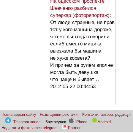
На одесском проспекте
Шевченко разбился
суперкар (фоторепортаж)
:
От люди странные, не прав
тот у кого машина дороже,
что же вы тогда говорили
еслиб вместо мицика
выезжала бы машина
не хуже корвета?
И причем за рулем вполне
могла быть девушка
что чаще и бывает…
2012-05-22 00:44:53
Повна версія сайту
Розміщення реклами
Контакти, автори, редакція
Telegram-канал
Застосунок:
iPhone
Android
Надіслати фото через telegram
Patreon