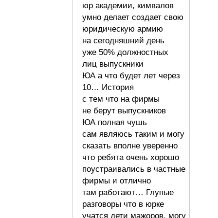
юр академии, кимвалов
умно делает создает свою
юридическую армию
на сегодняшний день
уже 50% должностных
лиц выпускники
ЮА а что будет лет через
10… История
с тем что на фирмы
не берут выпускников
ЮА полная чушь
сам являюсь таким и могу
сказать вполне уверенно
что ребята очень хорошо
поустраивались в частные
фирмы и отлично
там работают… Глупые
разговоры что в юрке
учатся дети мажоров, могу