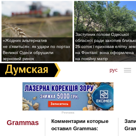
Заступник голови Одеської
«Жодних альтернатив
обласної ради захопив близьк
не з'явиться»: як удари по портах
25 соток і приховав елітну зе
Великої Одеси обрушили
на Фонтані: вона оформлена
зерновий ринок
на покійну матір
рус
Реклама
Комментарии которые
Запи
Grammas
оставил Grammas:
Gra