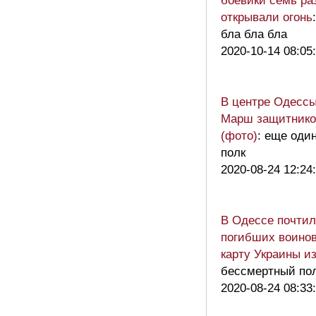
боевики семь раз
открывали огонь
бла бла бла
2020-10-14 08:05
В центре Одесс
Марш защитнико
(фото)
: еще оди
полк
2020-08-24 12:24
В Одессе почтил
погибших воино
карту Украины и
бессмертный пол
2020-08-24 08:33