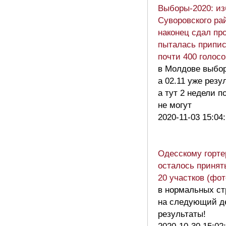
Выборы-2020: и
Суворовского ра
наконец сдал пр
пыталась припис
почти 400 голосо
в Молдове выбор
а 02.11 уже резу
а тут 2 недели п
не могут
2020-11-03 15:04
Одесскому горт
осталось принят
20 участков (фот
в нормальных ст
на следующий д
результаты!