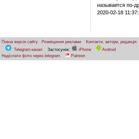
называется по-
2020-02-18 11:37
Повна версія сайту
Розміщення реклами
Контакти, автори, редакція
Telegram-канал
Застосунок:
iPhone
Android
Надіслати фото через telegram
Patreon