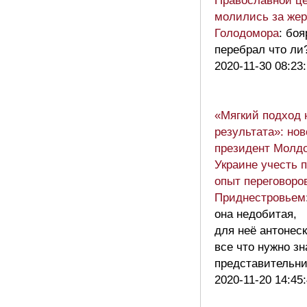
Православной це
молились за жер
Голодомора
: бо
перебрал что ли
2020-11-30 08:23
«Мягкий подход 
результата»: но
президент Молдо
Украине учесть 
опыт переговоро
Приднестровьем
она недобитая,
для неё антонеск
все что нужно зн
представительн
2020-11-20 14:45