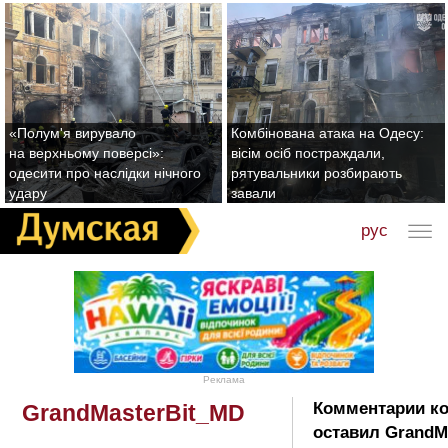
«Полум'я вирувало
Комбінована атака на Одесу:
на верхньому поверсі»:
вісім осіб постраждали,
одесити про наслідки нічного
рятувальники розбирають
удару
завали
рус
Реклама
Комментарии к
GrandMasterBit_MD
оставил GrandM