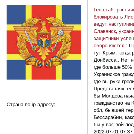
Генштаб: россия
блокировать Лис
ведут наступлен
Славянск, украи
защитники успе
обороняются
: П
тут Крым, когда 
Донбасса.. Нет н
где больше 50%
Украинское граж
где вы руки грели
Представляю ес
бы Молдова нача
гражданство на 
Страна по ip-адресу:
обл, бывшей те
Бессарабии, как
бы у вас вой п
2022-07-01 07:37