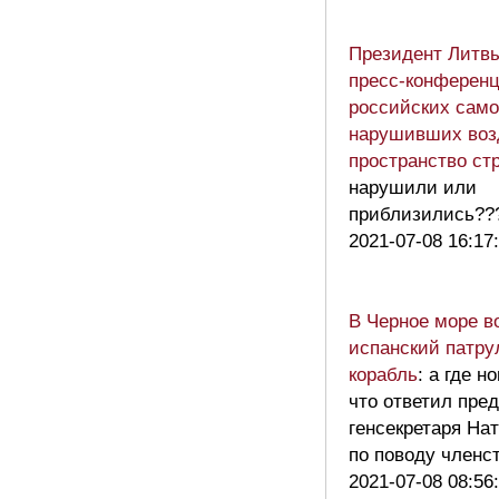
Президент Литв
пресс-конференц
российских само
нарушивших во
пространство с
нарушили или
приблизились??
2021-07-08 16:17
В Черное море в
испанский патр
корабль
: а где н
что ответил пре
генсекретаря На
по поводу член
2021-07-08 08:56