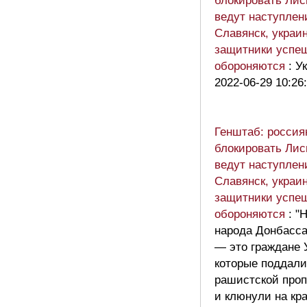
блокировать Лис
ведут наступлен
Славянск, украи
защитники успе
обороняются
: У
2022-06-29 10:26
Генштаб: россия
блокировать Лис
ведут наступлен
Славянск, украи
защитники успе
обороняются
: "
народа Донбасс
— это граждане 
которые поддали
рашистской проп
и клюнули на кр