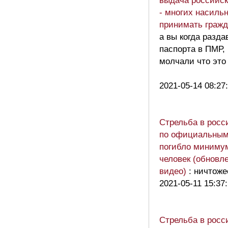
выдача российск
- многих насиль
принимать гражд
а вы когда разда
паспорта в ПМР,
молчали что это
2021-05-14 08:27
Стрельба в росс
по официальным
погибло миниму
человек (обновле
видео)
: ничтож
2021-05-11 15:37
Стрельба в росс