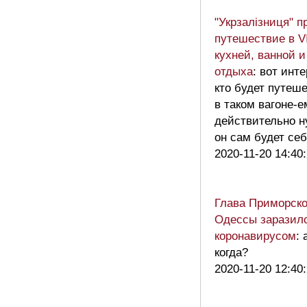
"Укрзалізниця" п
путешествие в VI
кухней, ванной 
отдыха
: вот инт
кто будет путеш
в таком вагоне-е
действительно н
он сам будет се
2020-11-20 14:40
Глава Приморско
Одессы заразил
коронавирусом
: 
когда?
2020-11-20 12:40