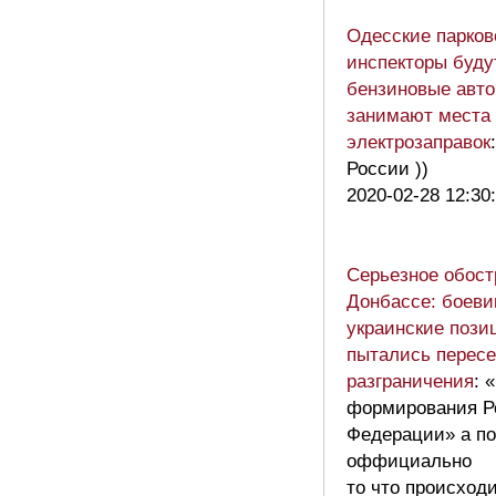
Одесские парко
инспекторы буд
бензиновые авто
занимают места 
электрозаправок
России ))
2020-02-28 12:30
Серьезное обост
Донбассе: боеви
украинские пози
пытались перес
разграничения
: 
формирования Р
Федерации» а п
оффициально
то что происход