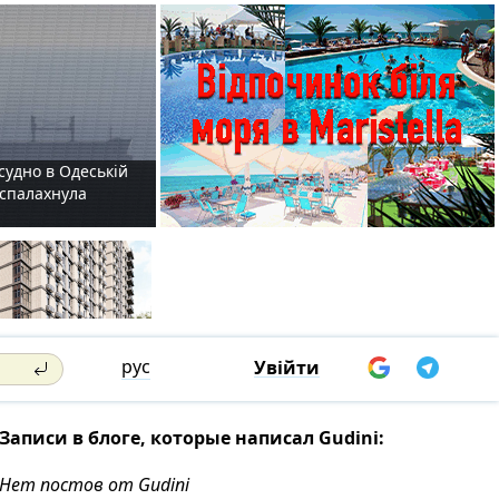
судно в Одеській
і спалахнула
рус
Увійти
Записи в блоге, которые написал Gudini:
Нет постов от Gudini