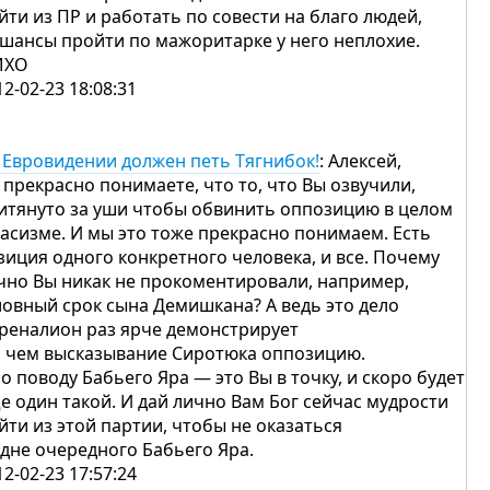
йти из ПР и работать по совести на благо людей,
 шансы пройти по мажоритарке у него неплохие.
МХО
12-02-23 18:08:31
 Евровидении должен петь Тягнибок!
: Алексей,
 прекрасно понимаете, что то, что Вы озвучили,
итянуто за уши чтобы обвинить оппозицию в целом
расизме. И мы это тоже прекрасно понимаем. Есть
зиция одного конкретного человека, и все. Почему
чно Вы никак не прокоментировали, например,
ловный срок сына Демишкана? А ведь это дело
хреналион раз ярче демонстрирует
, чем высказывание Сиротюка оппозицию.
по поводу Бабьего Яра — это Вы в точку, и скоро будет
е один такой. И дай лично Вам Бог сейчас мудрости
йти из этой партии, чтобы не оказаться
 дне очередного Бабьего Яра.
12-02-23 17:57:24