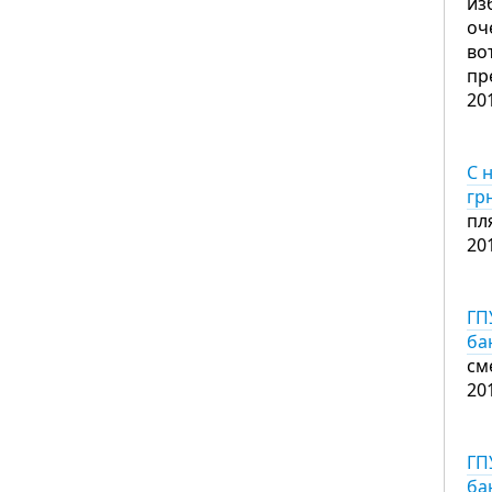
из
оч
во
пр
20
С 
гр
пл
20
ГП
ба
см
20
ГП
ба