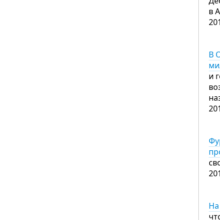
Де
в 
20
В 
ми
и 
во
на
20
Фу
пр
св
20
На
чт