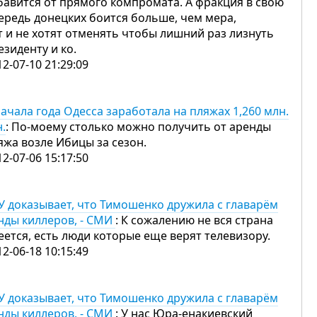
бавится от прямого компромата. А фракция в свою
ередь донецких боится больше, чем мера,
т и не хотят отменять чтобы лишний раз лизнуть
езиденту и ко.
12-07-10 21:29:09
начала года Одесса заработала на пляжах 1,260 млн.
н.
: По-моему столько можно получить от аренды
яжа возле Ибицы за сезон.
12-07-06 15:17:50
У доказывает, что Тимошенко дружила с главарём
нды киллеров, - СМИ
: К сожалению не вся страна
еется, есть люди которые еще верят телевизору.
12-06-18 10:15:49
У доказывает, что Тимошенко дружила с главарём
нды киллеров, - СМИ
: У нас Юра-енакиевский