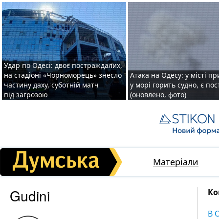
Удар по Одесі: двоє постраждалих,
на стадіоні «Чорноморець» знесло
Атака на Одесу: у місті пр
частину даху, суботній матч
у морі горить судно, є по
під загрозою
(оновлено, фото)
Матеріали
Gudini
Ко
В 