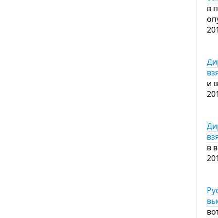
в 
оп
20
Ди
вз
и 
20
Ди
вз
в 
20
Ру
вы
во