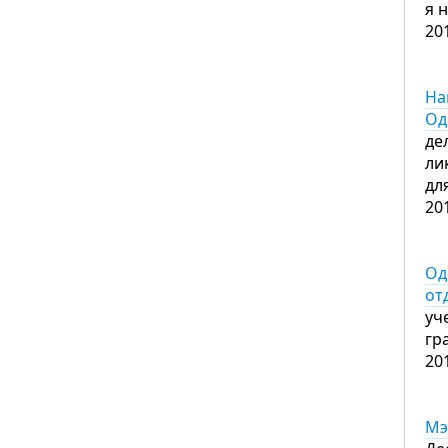
я 
20
На
Од
де
ли
дл
20
Од
от
уч
гр
20
Мэ