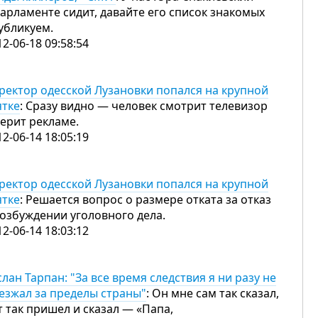
парламенте сидит, давайте его список знакомых
убликуем.
12-06-18 09:58:54
ректор одесской Лузановки попался на крупной
ятке
: Сразу видно — человек смотрит телевизор
верит рекламе.
12-06-14 18:05:19
ректор одесской Лузановки попался на крупной
ятке
: Решается вопрос о размере отката за отказ
возбуждении уголовного дела.
12-06-14 18:03:12
слан Тарпан: "За все время следствия я ни разу не
езжал за пределы страны"
: Он мне сам так сказал,
т так пришел и сказал — «Папа,