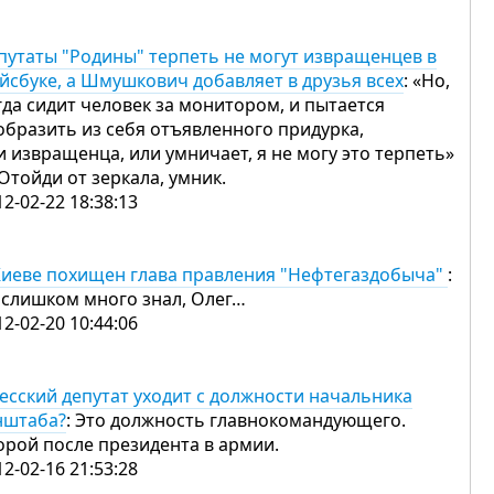
путаты "Родины" терпеть не могут извращенцев в
йсбуке, а Шмушкович добавляет в друзья всех
: «Но,
гда сидит человек за монитором, и пытается
образить из себя отъявленного придурка,
и извращенца, или умничает, я не могу это терпеть»
Отойди от зеркала, умник.
12-02-22 18:38:13
Киеве похищен глава правления "Нефтегаздобыча"
:
 слишком много знал, Олег…
12-02-20 10:44:06
есский депутат уходит с должности начальника
нштаба?
: Это должность главнокомандующего.
орой после президента в армии.
12-02-16 21:53:28