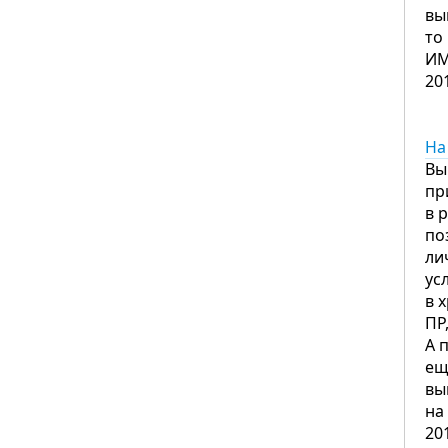
вы
то
И
20
На
Вы
пр
в 
по
ли
ус
в 
ПР
А 
ещ
вы
на
20