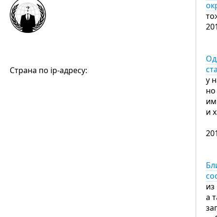
ок
то
20
Од
ст
Страна по ip-адресу:
у 
но
им
и 
20
Бл
со
из
а 
за