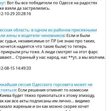
руг
: Вот бы все победители по Одессе на радостях
же взяли да застрелились.
12-10-29 20:28:16
есская область: в одном из районов присяжными
али жены и водители чиновников
: Если и были
нас судьи, независимые от ПР (не знаю про таких,
 хочется надеятся что такие были) то теперь
 прикрыли рты тоже. А люди смотрят на этот фарс
хавают… Странный у нас народ, нас **ут, а мы молчим.
12-08-15 14:49:33
ижайшая сессия Одесского горсовета может не
стояться
: Если решения отменят то комиссии
 Киева будет тяжко прикопаться к этому эпизоду,
так как все акты подписаны им лично… видимо
пахало жареным и он как можно скорее хочет