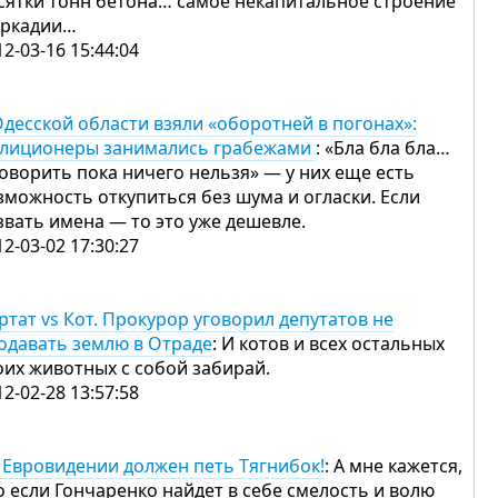
сятки тонн бетона… самое некапитальное строение
Аркадии…
12-03-16 15:44:04
Одесской области взяли «оборотней в погонах»:
лиционеры занимались грабежами
: «Бла бла бла…
говорить пока ничего нельзя» — у них еще есть
зможность откупиться без шума и огласки. Если
звать имена — то это уже дешевле.
12-03-02 17:30:27
ртат vs Кот. Прокурор уговорил депутатов не
одавать землю в Отраде
: И котов и всех остальных
оих животных с собой забирай.
12-02-28 13:57:58
 Евровидении должен петь Тягнибок!
: А мне кажется,
о если Гончаренко найдет в себе смелость и волю