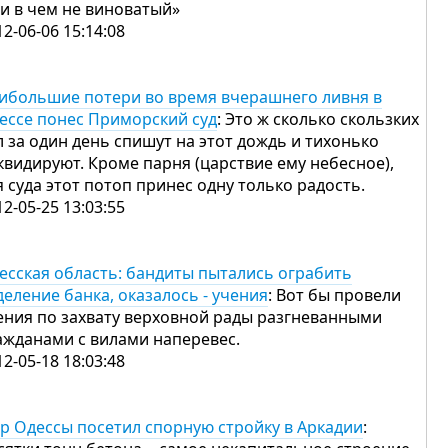
ни в чем не виноватый»
12-06-06 15:14:08
ибольшие потери во время вчерашнего ливня в
ессе понес Приморский суд
: Это ж сколько скользких
л за один день спишут на этот дождь и тихонько
квидируют. Кроме парня (царствие ему небесное),
я суда этот потоп принес одну только радость.
12-05-25 13:03:55
есская область: бандиты пытались ограбить
деление банка, оказалось - учения
: Вот бы провели
ения по захвату верховной рады разгневанными
ажданами с вилами наперевес.
12-05-18 18:03:48
р Одессы посетил спорную стройку в Аркадии
: