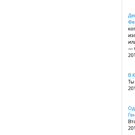
Де
Фе
ко
из
ил
— 
20
В 
Ты
20
Од
Ге
Вт
20