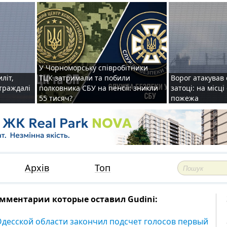
У Чорноморську співробітники
иліт,
ТЦК затримали та побили
Ворог атакував 
страждалі
полковника СБУ на пенсії: зникли
затоці: на місц
55 тисяч?
пожежа
Архів
Топ
мментарии которые оставил Gudini:
Одесской области закончил подсчет голосов первый