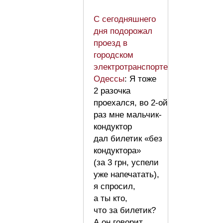
С сегодняшнего
дня подорожал
проезд в
городском
электротранспорте
Одессы
: Я тоже
2 разочка
проехался, во 2-ой
раз мне мальчик-
кондуктор
дал билетик «без
кондуктора»
(за 3 грн, успели
уже напечатать),
я спросил,
а ты кто,
что за билетик?
А он говорит,