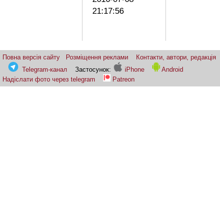
21:17:56
Повна версія сайту
Розміщення реклами
Контакти, автори, редакція
Telegram-канал
Застосунок:
iPhone
Android
Надіслати фото через telegram
Patreon