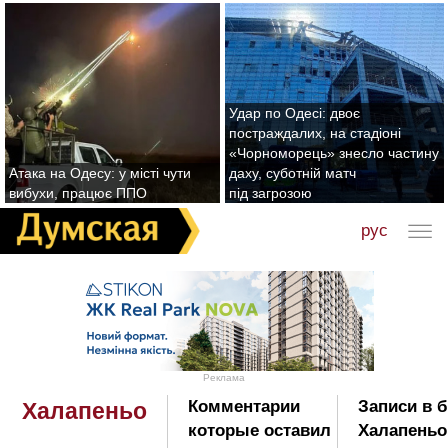
Удар по Одесі: двоє
постраждалих, на стадіоні
«Чорноморець» знесло частину
Атака на Одесу: у місті чути
даху, суботній матч
вибухи, працює ППО
під загрозою
рус
Реклама
Комментарии
Записи в 
Халапеньо
которые оставил
Халапеньо