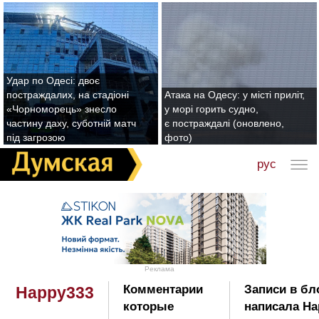
Удар по Одесі: двоє
постраждалих, на стадіоні
Атака на Одесу: у місті приліт,
«Чорноморець» знесло
у морі горить судно,
частину даху, суботній матч
є постраждалі (оновлено,
під загрозою
фото)
рус
Реклама
Комментарии
Записи в бл
Happy333
которые
написала Ha