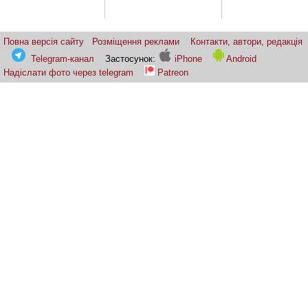
Повна версія сайту
Розміщення реклами
Контакти, автори, редакція
Telegram-канал
Застосунок:
iPhone
Android
Надіслати фото через telegram
Patreon