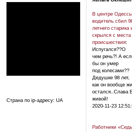
В центре Одесс
водитель сбил 9
летнего старика 
скрылся с места
происшествия
:
Испугался??О
чем речь?! А есл
бы он умер
под колесами??
Дедушке 98 лет,
как он вообще ж
остался..Слава 
живой!
Страна по ip-адресу: UA
2020-11-23 12:51
Работники «Сед