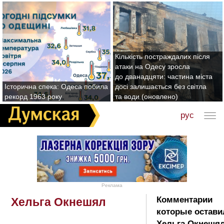
Кількість постраждалих після
атаки на Одесу зросла
до дванадцяти: частина міста
Історична спека: Одеса побила
досі залишається без світла
рекорд 1963 року
та води (оновлено)
рус
Реклама
Комментарии
Хельга Окнешял
которые остави
Хельга Окнешял