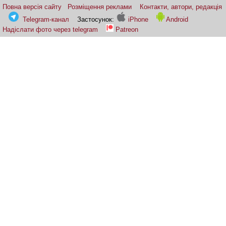
Повна версія сайту
Розміщення реклами
Контакти, автори, редакція
Telegram-канал
Застосунок:
iPhone
Android
Надіслати фото через telegram
Patreon