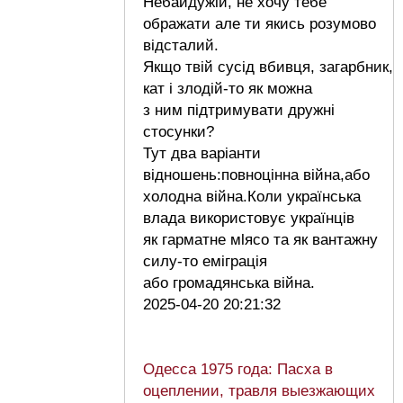
Небайдужій, не хочу тебе
ображати але ти якись розумово
відсталий.
Якщо твій сусід вбивця, загарбник,
кат і злодій-то як можна
з ним підтримувати дружні
стосунки?
Тут два варіанти
відношень:повноцінна війна,або
холодна війна.Коли українська
влада використовує українців
як гарматне мlясо та як вантажну
силу-то еміграція
або громадянська війна.
2025-04-20 20:21:32
Одесса 1975 года: Пасха в
оцеплении, травля выезжающих