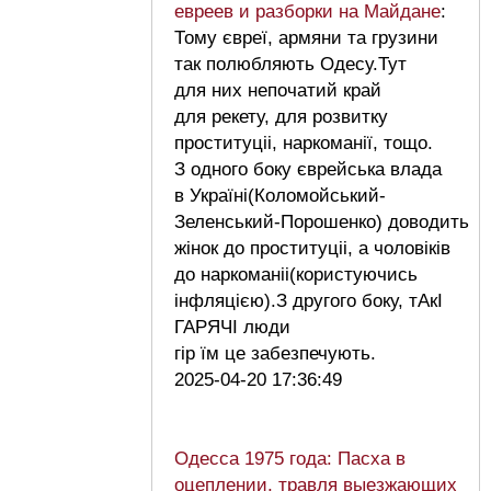
евреев и разборки на Майдане
:
Тому євреї, армяни та грузини
так полюбляють Одесу.Тут
для них непочатий край
для рекету, для розвитку
проституціі, наркоманії, тощо.
З одного боку єврейська влада
в Україні(Коломойський-
Зеленський-Порошенко) доводить
жінок до проституціі, а чоловіків
до наркоманіі(користуючись
інфляцією).З другого боку, тАкІ
ГАРЯЧІ люди
гір їм це забезпечують.
2025-04-20 17:36:49
Одесса 1975 года: Пасха в
оцеплении, травля выезжающих