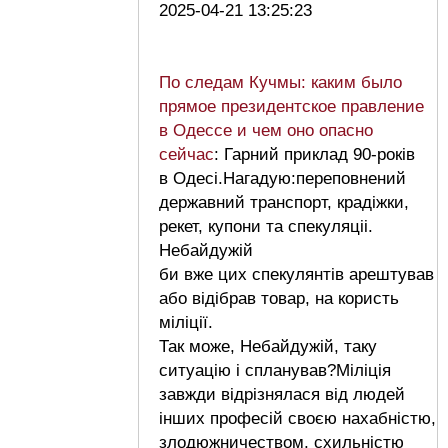
2025-04-21 13:25:23
По следам Кучмы: каким было
прямое президентское правление
в Одессе и чем оно опасно
сейчас
: Гарний приклад 90-років
в Одесі.Нагадую:переповнений
державний транспорт, крадіжки,
рекет, купони та спекуляціі.
Небайдужій
би вже цих спекулянтів арештував
або відібрав товар, на користь
міліції.
Так може, Небайдужій, таку
ситуацію і спланував?Міліція
завжди відрізнялася від людей
інших професій своєю нахабністю,
злодюжничеством, схильністю