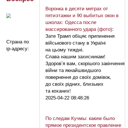
Воронка в десяти метрах от
пятиэтажки и 90 выбитых окон в
школах: Одесса после
массированного удара (фото)
:
Зате Трамп обіцяє припинення
Страна по
військового стану в Україні
ip-адресу:
на цьому тиждні.
Слава нашим захисникам!
Здоровʼя вам, скорішого закінчення
війни та якнайшвидшого
повернення до своїх домівок,
до своїх рідних, близьких
та коханих!
2025-04-22 08:48:26
По следам Кучмы: каким было
прямое президентское правление