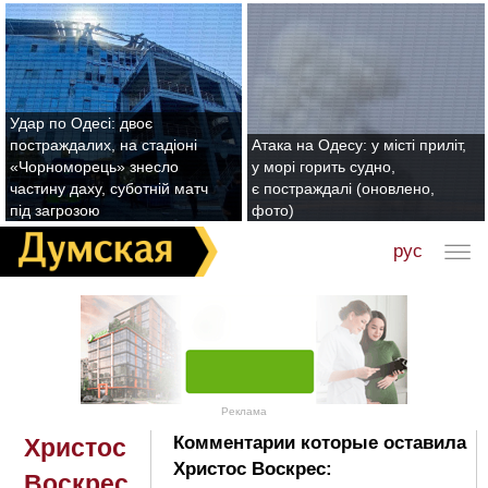
Удар по Одесі: двоє
постраждалих, на стадіоні
Атака на Одесу: у місті приліт,
«Чорноморець» знесло
у морі горить судно,
частину даху, суботній матч
є постраждалі (оновлено,
під загрозою
фото)
рус
Реклама
Комментарии которые оставила
Христос
Христос Воскрес:
Воскрес