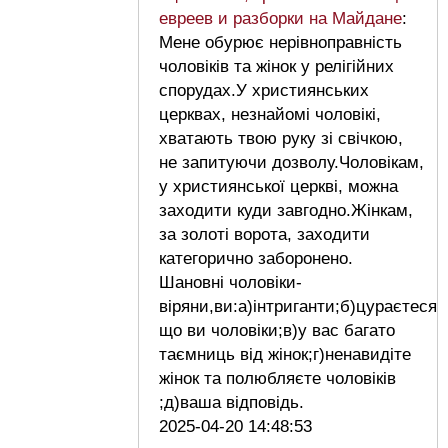
евреев и разборки на Майдане
:
Мене обурює нерівноправність
чоловіків та жінок у релігійних
спорудах.У християнських
церквах, незнайомі чоловікі,
хватають твою руку зі свічкою,
не запитуючи дозволу.Чоловікам,
у християнської церкві, можна
заходити куди завгодно.Жінкам,
за золоті ворота, заходити
категорично заборонено.
Шановні чоловіки-
віряни,ви:а)інтриганти;б)цураєтеся
що ви чоловіки;в)у вас багато
таємниць від жінок;г)ненавидіте
жінок та полюбляєте чоловіків
;д)ваша відповідь.
2025-04-20 14:48:53