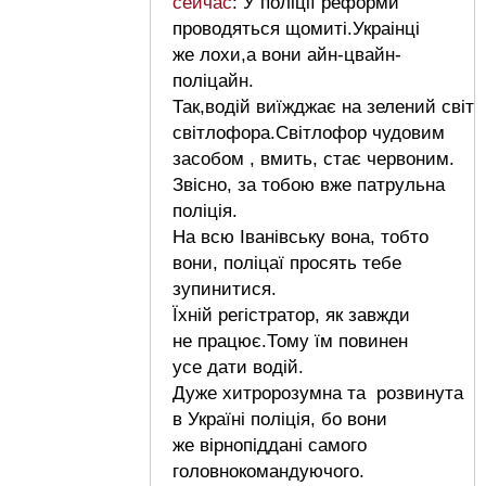
сейчас
: У поліції реформи
проводяться щомиті.Украінці
же лохи,а вони айн-цвайн-
поліцайн.
Так,водій виїжджає на зелений світ
світлофора.Світлофор чудовим
засобом , вмить, стає червоним.
Звісно, за тобою вже патрульна
поліція.
На всю Іванівську вона, тобто
вони, поліцаї просять тебе
зупинитися.
Їхній регістратор, як завжди
не працює.Тому їм повинен
усе дати водій.
Дуже хитророзумна та розвинута
в Україні поліція, бо вони
же вірнопіддані самого
головнокомандуючого.