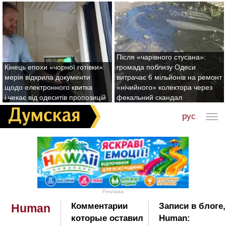
Після «чарівного стусана»:
Кінець епохи «чорної готівки»:
громада поблизу Одеси
мерія відкрила документи
витрачає 6 мільйонів на ремонт
щодо електронного квитка
«нічийного» колектора через
і чекає від одеситів пропозицій
фекальний скандал
рус
Реклама
Комментарии
Записи в блоге
Human
которые оставил
Human: