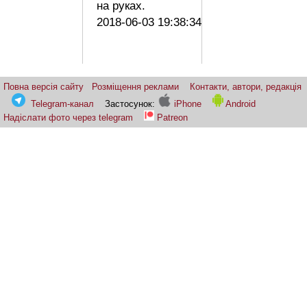
на руках.
2018-06-03 19:38:34
Повна версія сайту
Розміщення реклами
Контакти, автори, редакція
Telegram-канал
Застосунок:
iPhone
Android
Надіслати фото через telegram
Patreon