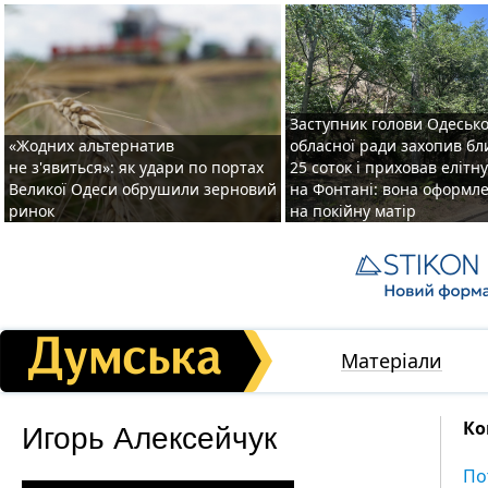
Заступник голови Одесько
«Жодних альтернатив
обласної ради захопив бл
не з'явиться»: як удари по портах
25 соток і приховав елітн
Великої Одеси обрушили зерновий
на Фонтані: вона оформл
ринок
на покійну матір
Матеріали
Игорь Алексейчук
Ко
По