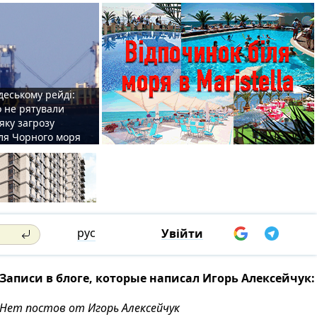
деському рейді:
o не рятували
 яку загрозу
для Чорного моря
рус
Увійти
Записи в блоге, которые написал Игорь Алексейчук:
Нет постов от Игорь Алексейчук