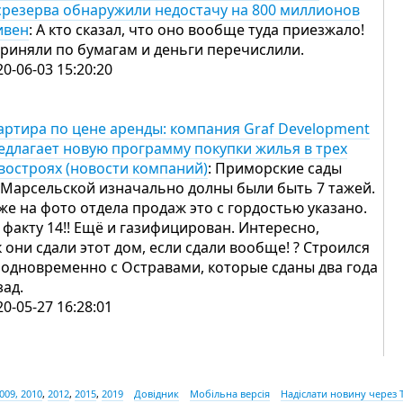
срезерва обнаружили недостачу на 800 миллионов
ивен
: А кто сказал, что оно вообще туда приезжало!
Приняли по бумагам и деньги перечислили.
20-06-03 15:20:20
артира по цене аренды: компания Graf Development
едлагает новую программу покупки жилья в трех
востроях (новости компаний)
: Приморские сады
 Марсельской изначально долны были быть 7 тажей.
же на фото отдела продаж это с гордостью указано.
 факту 14!! Ещё и газифицирован. Интересно,
к они сдали этот дом, если сдали вообще! ? Строился
 одновременно с Остравами, которые сданы два года
зад.
20-05-27 16:28:01
009, 2010
,
2012
,
2015
,
2019
Довідник
Мобільна версія
Надіслати новину через 