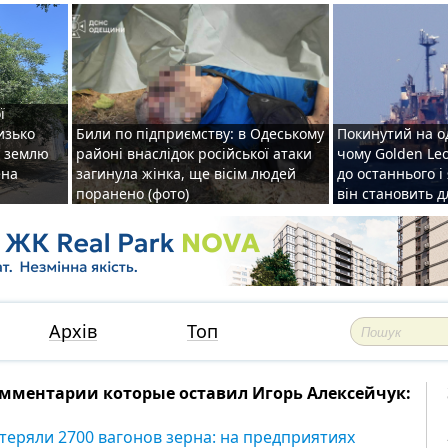
ї
изько
Били по підприємству: в Одеському
Покинутий на о
у землю
районі внаслідок російської атаки
чому Golden Le
ена
загинула жінка, ще вісім людей
до останнього і
поранено (фото)
він становить 
Архів
Топ
мментарии которые оставил Игорь Алексейчук:
теряли 2700 вагонов зерна: на предприятиях