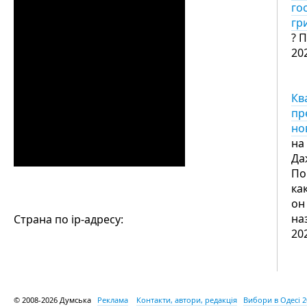
го
гр
? 
20
Кв
пр
но
на
Да
По
ка
он
на
Страна по ip-адресу:
20
© 2008-2026 Думська
Реклама
Контакти, автори, редакція
Вибори в Одесі 2