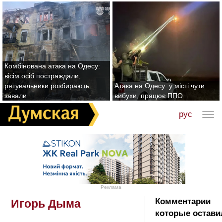
Комбінована атака на Одесу:
вісім осіб постраждали,
рятувальники розбирають
Атака на Одесу: у місті чути
завали
вибухи, працює ППО
рус
Реклама
Комментарии
Игорь Дыма
которые остави