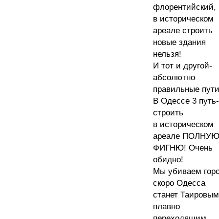
флорентийский,
в историческом
ареале строить
новые здания
нельзя!
И тот и другой-
абсолютно
правильные пути
В Одессе 3 путь-
строить
в историческом
ареале ПОЛНУ
ФИГНЮ! Очень
обидно!
Мы убиваем горо
скоро Одесса
станет Таировым
плавно
переходящим