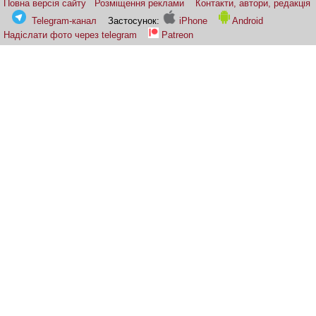
Повна версія сайту
Розміщення реклами
Контакти, автори, редакція
Telegram-канал
Застосунок:
iPhone
Android
Надіслати фото через telegram
Patreon