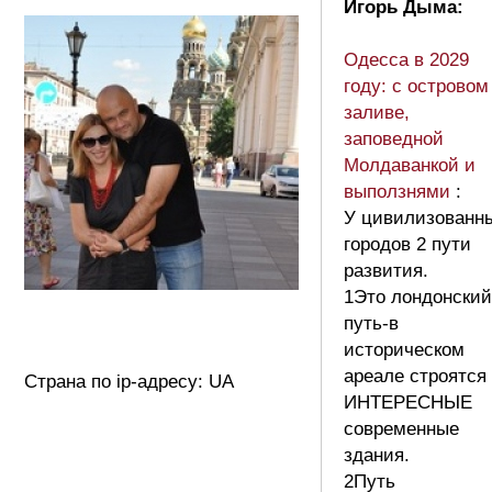
Игорь Дыма:
Одесса в 2029
году: с островом
заливе,
заповедной
Молдаванкой и
выползнями
:
У цивилизованн
городов 2 пути
развития.
1Это лондонский
путь-в
историческом
ареале строятся
Страна по ip-адресу: UA
ИНТЕРЕСНЫЕ
современные
здания.
2Путь