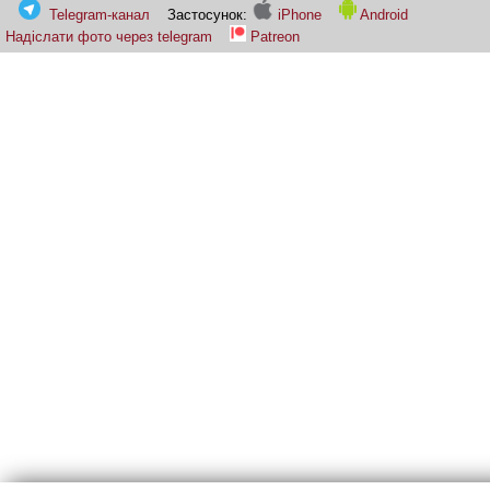
Telegram-канал
Застосунок:
iPhone
Android
Надіслати фото через telegram
Patreon