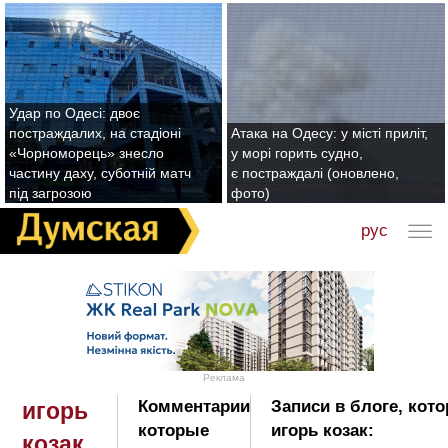
Удар по Одесі: двоє
постраждалих, на стадіоні
Атака на Одесу: у місті приліт,
«Чорноморець» знесло
у морі горить судно,
частину даху, суботній матч
є постраждалі (оновлено,
під загрозою
фото)
рус
Реклама
Комментарии
Записи в блоге, кот
игорь
которые
игорь козак:
козак