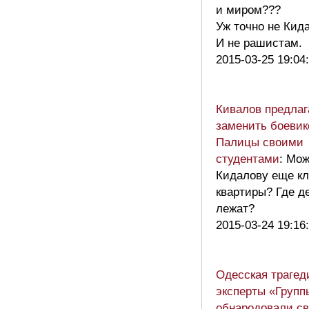
и миром???
Уж точно не Кида
И не рашистам.
2015-03-25 19:04
Кивалов предлаг
заменить боевик
Палицы своими
студентами
: Мож
Кидалову еще кл
квартиры? Где д
лежат?
2015-03-24 19:16
Одесская трагед
эксперты «Групп
обнародовали с