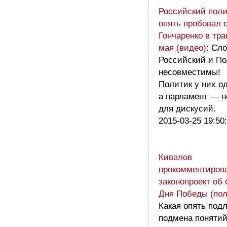
Российский поли
опять пробовал 
Гончаренко в тра
мая (видео)
: Сл
Российский и По
несовместимы!
Политик у них о
а парламент — н
для дискусий.
2015-03-25 19:50
Кивалов
прокомментиров
законопроект об
Дня Победы (пол
Какая опять под
подмена понятий