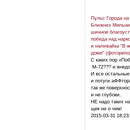
Пульс Города на
Ближних Мельни
шинное благоуст
победа над нар
и наливайка "В 
доме" (фоторепо
С каких пор «По
М-72??? и внед
И все остальны
и потуги аФФтор
так же поверхно
и не глубоки.
НЕ надо таких н
щек ни о чем!
2015-03-31 18:23