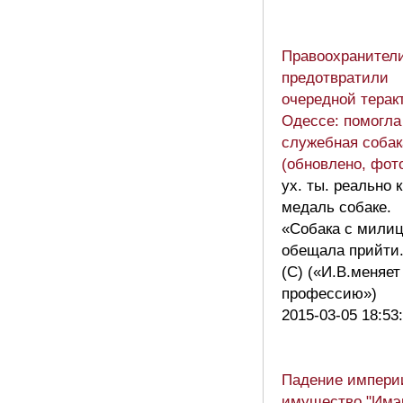
Правоохранител
предотвратили
очередной терак
Одессе: помогла
служебная собак
(обновлено, фот
ух. ты. реально к
медаль собаке.
«Собака с мили
обещала прийти.
(С) («И.В.меняет
профессию»)
2015-03-05 18:53
Падение импери
имущество "Имэ