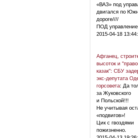
«ВАЗ» под упра
двигался по Юж
дороге////
ПОД управление
2015-04-18 13:44
Афганец, строит
высоток и "прав
казак": СБУ зад
экс-депутата Од
горсовета
: Да то
за Жуковского
и Польской!!!
Не учитывая ос
«подвигов»!
Цик с гвоздями
пожизненно.
2015-04-13 19:26