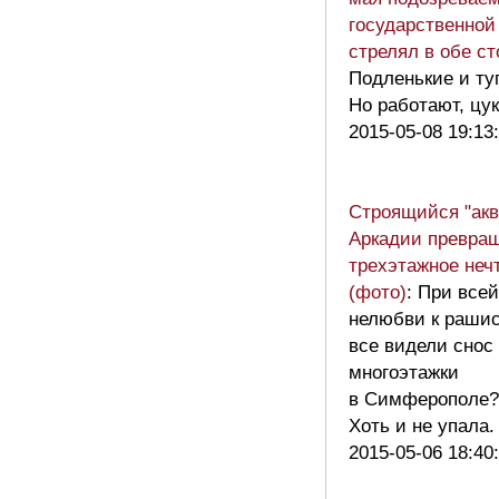
государственной
стрелял в обе с
Подленькие и ту
Но работают, цук
2015-05-08 19:13
Строящийся "акв
Аркадии превращ
трехэтажное неч
(фото)
: При всей
нелюбви к раши
все видели снос
многоэтажки
в Симферополе?
Хоть и не упала
2015-05-06 18:40