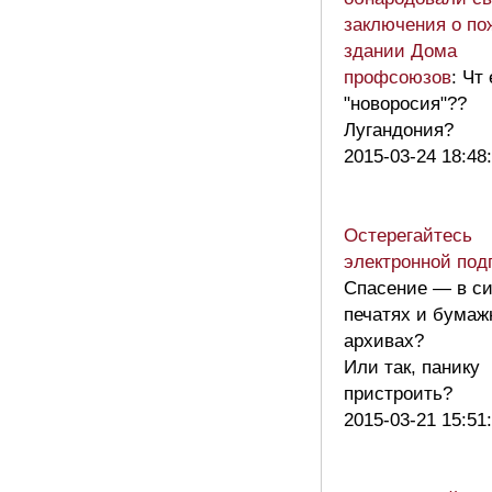
заключения о по
здании Дома
профсоюзов
: Чт
"новоросия"??
Лугандония?
2015-03-24 18:48
Остерегайтесь
электронной под
Спасение — в с
печатях и бумаж
архивах?
Или так, панику
пристроить?
2015-03-21 15:51