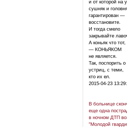
и от которой на 
сушняк и головн
гарантирован —
восстановите.
И тогда смело
закрывайте лавоч
А коньяк что тот,
— КОНЬЯКОМ
не является.
Так, поспорить о
устриц, с теми,
кто их ел.
2015-04-23 13:29
В больнице скон
еще одна постр
в ночном ДТП во
"Молодой гварди