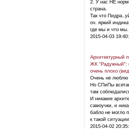
2. У нас НЕ нор
страна.
Так что Пидра..
оч. яркий индик
где мы и что мы
2015-04-03 19:40
Архитектурный п
ЖК "Радужный": 
очень плохо (вид
Очень не люблю 
Но СПиПы всета
там соблюдалис
И никакие архит
самоучки, и ника
бабло не могло 
к такой ситуаци
2015-04-02 20:35