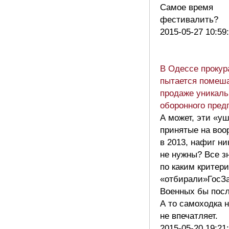
Самое время
фестивалить?
2015-05-27 10:59
В Одессе прокур
пытается помеш
продаже уникаль
оборонного пре
А может, эти «у
принятые на воо
в 2013, нафиг н
не нужны? Все з
по каким критер
«отбирали»ГосЗа
Военных бы пос
А то самоходка 
не впечатляет.
2015-05-20 19:21