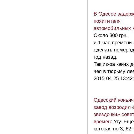
В Одессе задер
похитителя
автомобильных 
Около 300 грн.
и 1 час времени
сделать номер гд
год назад.
Так из-за каких д
чел в тюрьму л
2015-04-25 13:42
Одесский конья
завод возродил 
звездочки» сове
времен
: Угу. Еще
которая по 3, 62