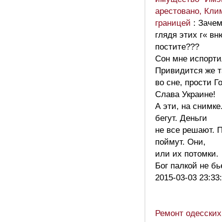
арестовано, Кли
границей
: Зачем
глядя этих г« вн
постите???
Сон мне испорти
Привидится же т
во сне, прости Г
Слава Украине!
А эти, на снимке
бегут. Деньги
не все решают. 
поймут. Они,
или их потомки.
Бог палкой не б
2015-03-03 23:33
Ремонт одесских