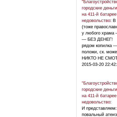
"Благоустройство
городские деньг
на 411-й батаре
недовольство
: В
(тоже православ
у любого храма 
— БЕЗ ДЕНЕГ!
рядом копилка 
положи, ск. мож
НИКТО НЕ СМО
2015-03-20 22:42
"Благоустройство
городские деньг
на 411-й батаре
недовольство
:
И представляем: 
повальный атеи