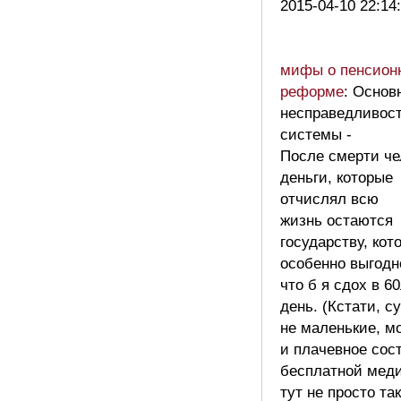
2015-04-10 22:14
мифы о пенсион
реформе
: Основ
несправедливос
системы -
После смерти че
деньги, которые
отчислял всю
жизнь остаются
государству, кот
особенно выгодн
что б я сдох в 6
день. (Кстати, 
не маленькие, м
и плачевное сос
бесплатной мед
тут не просто так.