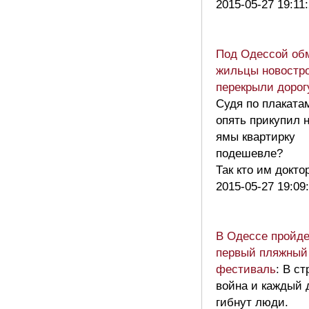
2015-05-27 19:11
Под Одессой об
жильцы новостр
перекрыли дорог
Судя по плаката
опять прикупил 
ямы квартирку
подешевле?
Так кто им докт
2015-05-27 19:09
В Одессе пройде
первый пляжный
фестиваль
: В ст
война и каждый 
гибнут люди.