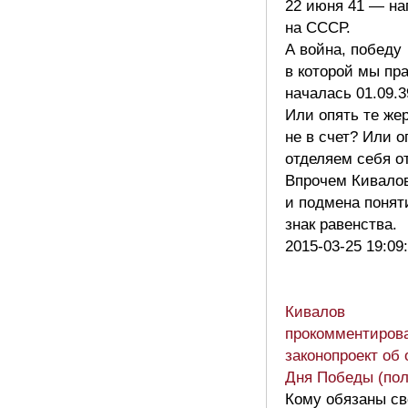
22 июня 41 — на
на СССР.
А война, победу
в которой мы пр
началась 01.09.39
Или опять те же
не в счет? Или о
отделяем себя о
Впрочем Кивало
и подмена поня
знак равенства.
2015-03-25 19:09
Кивалов
прокомментиров
законопроект об
Дня Победы (пол
Кому обязаны с