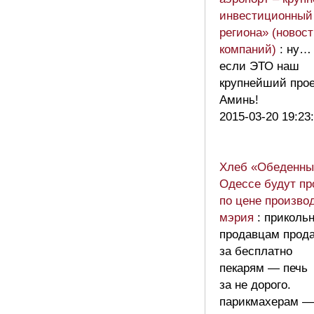
инвестиционный 
региона» (новос
компаний)
: ну…
если ЭТО наш
крупнейший про
Аминь!
2015-03-20 19:23
Хлеб «Обеденны
Одессе будут пр
по цене производ
мэрия
: приколь
продавцам прод
за бесплатно
пекарям — печь
за не дорого.
парикмахерам —