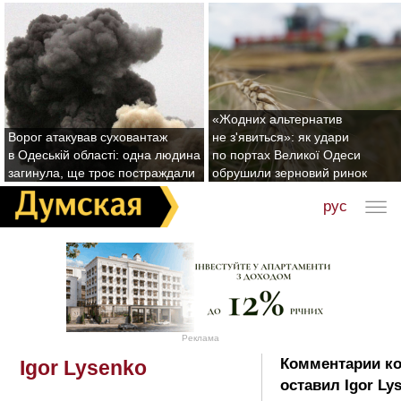
«Жодних альтернатив
Ворог атакував суховантаж
не з'явиться»: як удари
в Одеській області: одна людина
по портах Великої Одеси
загинула, ще троє постраждали
обрушили зерновий ринок
рус
Реклама
Комментарии к
Igor Lysenko
оставил Igor Ly