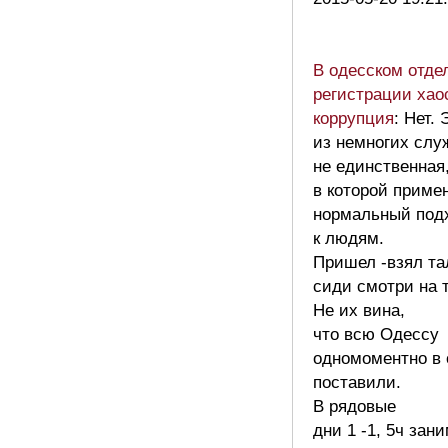
В одесском отде
регистрации хао
коррупция
: Нет.
из немногих слу
не единственная
в которой приме
нормальный под
к людям.
Пришел -взял т
сиди смотри на 
Не их вина,
что всю Одессу
одномоментно в 
поставили.
В рядовые
дни 1 -1, 5ч зан