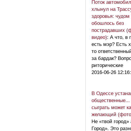
Поток автомоби
хлынул на Трасс
здоровья: чудом
обошлось без
пострадавших (ф
видео)
: А что, в
есть мэр? Есть х
то ответственны
за бардак? Вопр
риторические
2016-06-26 12:16
В Одессе устан
общественные...
сыграть может к
желающий (фото
Не «твой город»
Город». Это раз