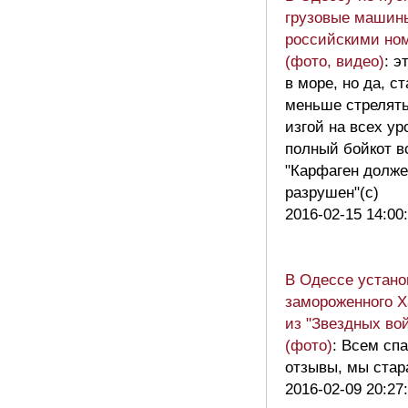
грузовые машин
российскими но
(фото, видео)
: э
в море, но да, с
меньше стрелят
изгой на всех ур
полный бойкот в
"Карфаген долже
разрушен"(с)
2016-02-15 14:00
В Одессе устан
замороженного Х
из "Звездных во
(фото)
: Всем сп
отзывы, мы стар
2016-02-09 20:27