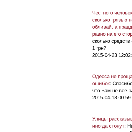
Честного челове
сколько грязью н
обливай, а правд
равно на его сто
сколько средств
1 грн?
2015-04-23 12:02
Одесса не проща
ошибок
: Спасибо
что Вам не всё р
2015-04-18 00:59
Улицы рассказы
иногда стонут
: Н