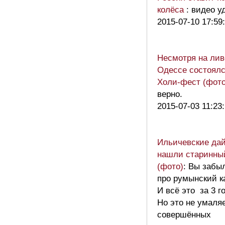
колёса
: видео у
2015-07-10 17:59
Несмотря на лив
Одессе состоял
Холи-фест (фото
верно.
2015-07-03 11:23
Ильичевские да
нашли старинны
(фото)
: Вы забы
про румынский к
И всё это за 3 г
Но это не умаля
совершённых