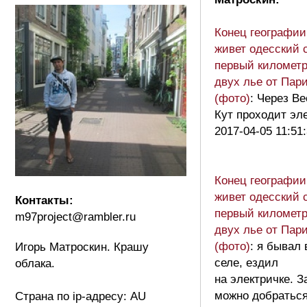
Конец географии
живет одесский 
первый километр
двух лье от Пар
(фото)
: Через В
Кут проходит эле
2017-04-05 11:51
Конец географии
живет одесский 
Контакты:
первый километр
m97project@rambler.ru
двух лье от Пар
(фото)
: я бывал 
Игорь Матроскин. Крашу
селе, ездил
облака.
на электричке. З
можно добратьс
Страна по ip-адресу: AU