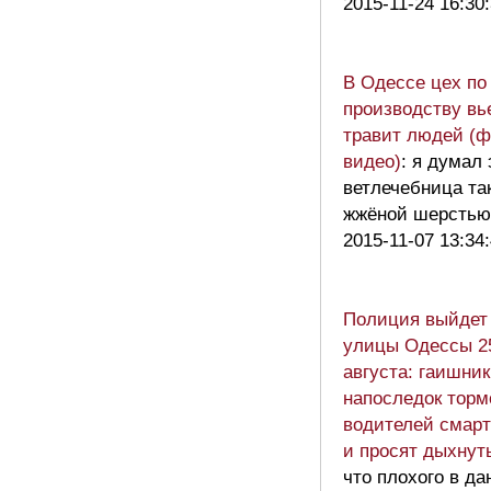
2015-11-24 16:30
В Одессе цех по
производству вь
травит людей (ф
видео)
: я думал 
ветлечебница та
жжёной шерстью
2015-11-07 13:34
Полиция выйдет
улицы Одессы 2
августа: гаишни
напоследок торм
водителей смар
и просят дыхнут
что плохого в д