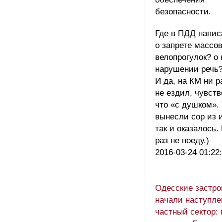
безопасности.
Где в ПДД напис
о запрете массо
велопрогулок? о 
нарушении речь
И да, на КМ ни р
не ездил, чувст
что «с душком».
вынесли сор из
так и оказалось. 
раз не поеду.)
2016-03-24 01:22
Одесские застр
начали наступле
частный сектор: