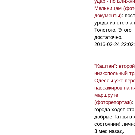
удар - по Ближн
Мельницам (фот
документы)
: пос
урода из стекла 
Толстого. Этого
достаточно.
2016-02-24 22:02
"Каштан": второй
низкопольный т
Одессы уже пер
пассажиров на п
маршруте
(фоторепортаж)
:
города ходят ст
добрые Татры в
состоянии! личн
3 мес назад.