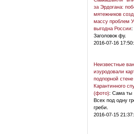
за Эрдогана: по
мятежников созд
массу проблем У
выгодна России
:
Заголовок фу.
2016-07-16 17:50
Неизвестные ва
изуродовали кар
подпорной стене
Карантинного сп
(фото)
: Сама ты 
Всех под одну гр
греби.
2016-07-15 21:37