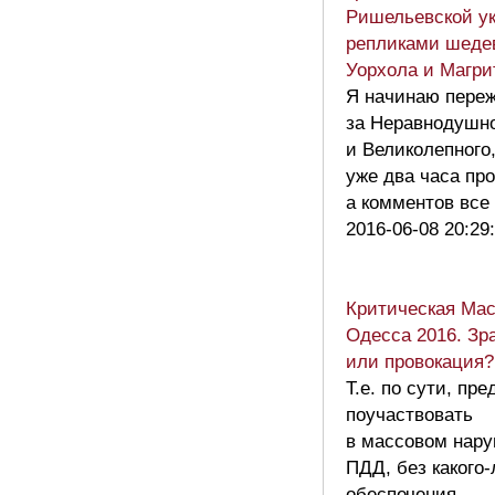
Ришельевской у
репликами шеде
Уорхола и Магр
Я начинаю пере
за Неравнодушн
и Великолепного
уже два часа пр
а комментов все
2016-06-08 20:29
Критическая Ма
Одесса 2016. Зр
или провокация?
Т.е. по сути, пре
поучаствовать
в массовом нар
ПДД, без какого
обеспечения