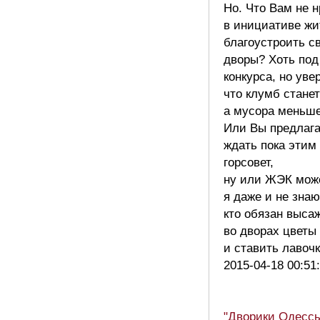
Но. Что Вам не 
в инициативе жи
благоустроить с
дворы? Хоть под
конкурса, но уве
что клумб стане
а мусора меньше
Или Вы предлага
ждать пока этим
горсовет,
ну или ЖЭК може
я даже и не знаю
кто обязан выса
во дворах цветы
и ставить лавоч
2015-04-18 00:51
"Дворики Одессы