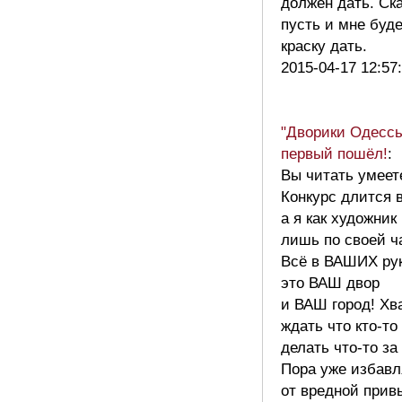
должен дать. Ска
пусть и мне буд
краску дать.
2015-04-17 12:57
"Дворики Одессы
первый пошёл!
:
Вы читать умеет
Конкурс длится в
а я как художник
лишь по своей ч
Всё в ВАШИХ рук
это ВАШ двор
и ВАШ город! Хв
ждать что кто-то
делать что-то за
Пора уже избавл
от вредной прив