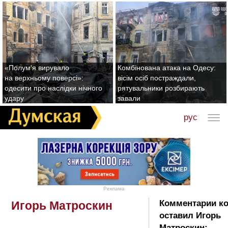
«Полум'я вирувало
Комбінована атака на Одесу:
на верхньому поверсі»:
вісім осіб постраждали,
одесити про наслідки нічного
рятувальники розбирають
удару
завали
рус
Реклама
Комментарии к
Игорь Матроскин
оставил Игорь
Матроскин: