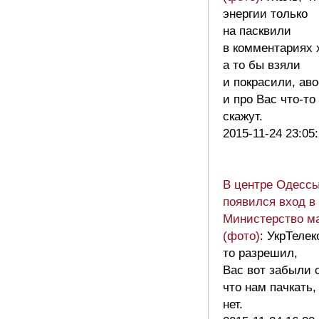
энергии только
на пасквили
в комментариях х
а то бы взяли
и покрасили, ав
и про Вас что-т
скажут.
2015-11-24 23:05
В центре Одесс
появился вход в
Министерство м
(фото)
: УкрТеле
то разрешил,
Вас вот забыли 
что нам пачкать,
нет.