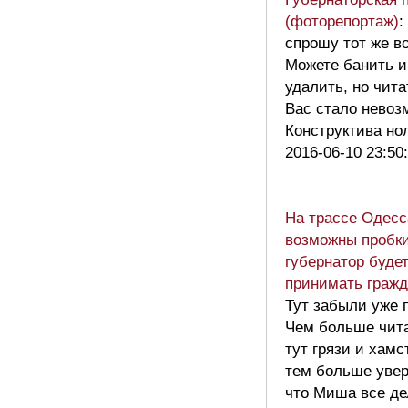
(фоторепортаж)
:
спрошу тот же в
Можете банить и
удалить, но чита
Вас стало невоз
Конструктива н
2016-06-10 23:50
На трассе Одесс
возможны пробки
губернатор буде
принимать гражд
Тут забыли уже п
Чем больше чит
тут грязи и хамс
тем больше уве
что Миша все де