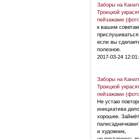
Заборы на Канат
Троицкой украсят
пейзажами (фото
к вашим советам
прислушиваться,
если вы сделаете
полезное.
2017-03-24 12:01
Заборы на Канат
Троицкой украсят
пейзажами (фото
Не устаю повтор
инициатива дел
хорошее. Займё
палисадничками
и художник,
но постараюсь п