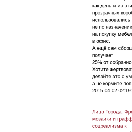
как деньги из эт
прозрачных коро
использовались
не по назначени
на покупку мебе
в офис.
А ещё сам сбор
получает
25% от собранно
Хотите жертвов
делайте это с у
а не кормите по
2015-04-02 02:19
Лицо Города. Фр
мозаики и графф
соцреализма к