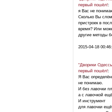
первый пошёл!
:
я Вас не понима
Сколько Вы сло
пристроек в пос
время? Или може
другие методы б
2015-04-18 00:46
"Дворики Одессы
первый пошёл!
:
Я Вас определён
не понимаю.
И без лавочки пл
а с лавочкой ещё
И инструмент
для лавочки ещё