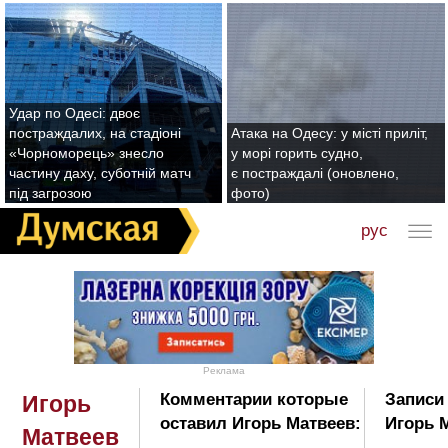
Удар по Одесі: двоє
постраждалих, на стадіоні
Атака на Одесу: у місті приліт,
«Чорноморець» знесло
у морі горить судно,
частину даху, суботній матч
є постраждалі (оновлено,
під загрозою
фото)
рус
Реклама
Комментарии которые
Записи
Игорь
оставил Игорь Матвеев:
Игорь 
Матвеев