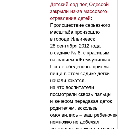
Детский сад под Одессой
закрыли из-за массового
отравления детей
:
Происшествие серьезного
масштаба произошло
в городе Ильичевск
28 сентября 2012 года
в садике № 8, с красивым
названием «Жемчужинка».
После обеденного приема
пищи в этом садике детки
начали какатся,
на что воспитатели
посмотрели сквозь пальцы
и вечером передавая деток
родителям, вскользь
омолвились – ваш ребеночек
немножко не добежал
до туалета и какнул в трусы.