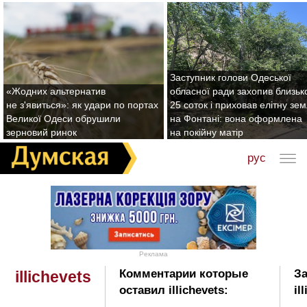
Заступник голови Одеської
«Жодних альтернатив
обласної ради захопив близьк
не з'явиться»: як удари по портах
25 соток і приховав елітну зе
Великої Одеси обрушили
на Фонтані: вона оформлена
зерновий ринок
на покійну матір
рус
Реклама
Комментарии которые
За
illichevets
оставил illichevets:
il