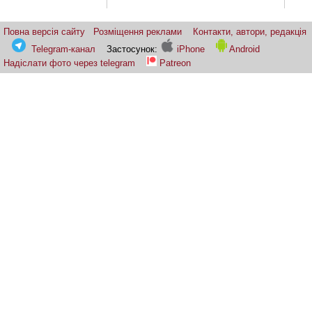
Повна версія сайту
Розміщення реклами
Контакти, автори, редакція
Telegram-канал
Застосунок:
iPhone
Android
Надіслати фото через telegram
Patreon