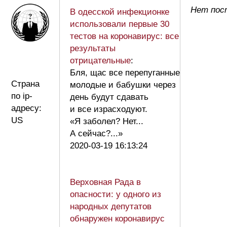
Нет пост
В одесской инфекционке
использовали первые 30
тестов на коронавирус: все
результаты
отрицательные
:
Бля, щас все перепуганные
Страна
молодые и бабушки через
по ip-
день будут сдавать
адресу:
и все израсходуют.
US
«Я заболел? Нет...
А сейчас?...»
2020-03-19 16:13:24
Верховная Рада в
опасности: у одного из
народных депутатов
обнаружен коронавирус