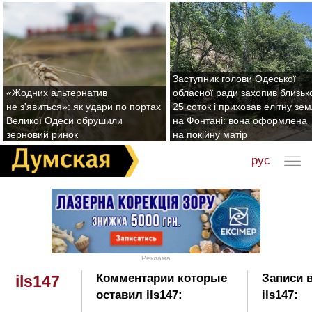
Заступник голови Одеської
«Жодних альтернатив
обласної ради захопив близьк
не з'явиться»: як удари по портах
25 соток і приховав елітну зе
Великої Одеси обрушили
на Фонтані: вона оформлена
зерновий ринок
на покійну матір
рус
Реклама
Комментарии которые
Записи 
ils147
оставил ils147:
ils147: