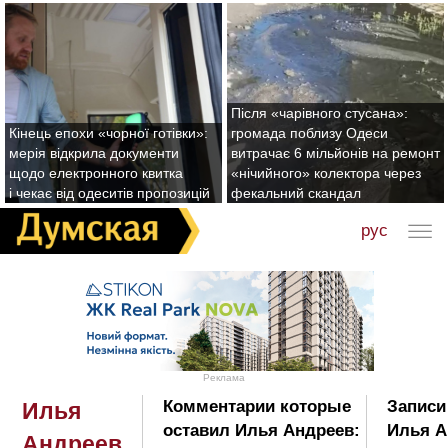
Після «чарівного стусана»:
Кінець епохи «чорної готівки»:
громада поблизу Одеси
мерія відкрила документи
витрачає 6 мільйонів на ремонт
щодо електронного квитка
«нічийного» колектора через
і чекає від одеситів пропозицій
фекальний скандал
рус
Реклама
Комментарии которые
Записи
Илья
оставил Илья Андреев:
Илья А
Андреев