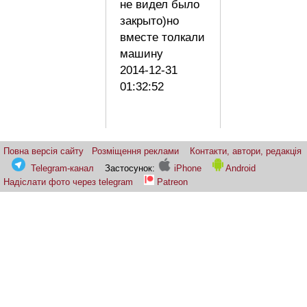
не видел было
закрыто)но
вместе толкали
машину
2014-12-31
01:32:52
Повна версія сайту
Розміщення реклами
Контакти, автори, редакція
Telegram-канал
Застосунок:
iPhone
Android
Надіслати фото через telegram
Patreon