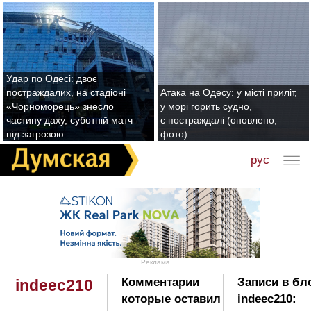
Удар по Одесі: двоє
постраждалих, на стадіоні
Атака на Одесу: у місті приліт,
«Чорноморець» знесло
у морі горить судно,
частину даху, суботній матч
є постраждалі (оновлено,
під загрозою
фото)
рус
Реклама
Комментарии
Записи в бл
indeec210
которые оставил
indeec210: