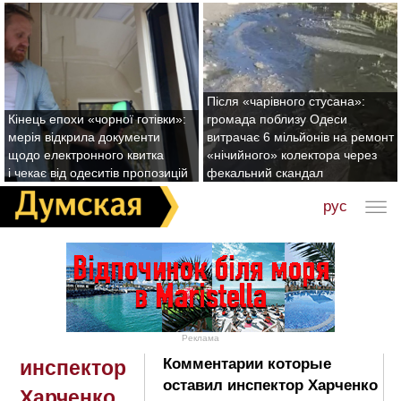
Після «чарівного стусана»:
Кінець епохи «чорної готівки»:
громада поблизу Одеси
мерія відкрила документи
витрачає 6 мільйонів на ремонт
щодо електронного квитка
«нічийного» колектора через
і чекає від одеситів пропозицій
фекальний скандал
рус
Реклама
Комментарии которые
инспектор
оставил инспектор Харченко
Харченко