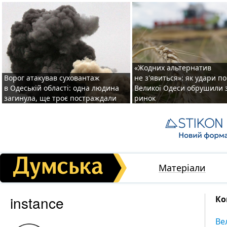
«Жодних альтернатив
Ворог атакував суховантаж
не з'явиться»: як удари п
в Одеській області: одна людина
Великої Одеси обрушили 
загинула, ще троє постраждали
ринок
Матеріали
instance
Ко
Ве