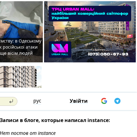
мству: в Одеському
к російської атаки
 ще вісім людей
рус
Увійти
Записи в блоге, которые написал instance:
Нет постов от instance