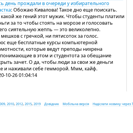
сь день прождали в очереди у избирательного
астка
: Обожаю Кивалова! Такое дно еще поискать.
 какой же гений этот мужик. Чтобы студенты платили
ньги за то чтобы стоять на морозе и голосовать
 его сиятельную жеппь — это великолепно.
 мешков с гречкой, ни пятисоток за голос.
юс еще бесплатные курсы компьютерной
амотности, которые ведут преподы нихрена
 понимающие в этом и студентота за обещание
крыть зачет. О да, чтобы люди за свои же деньги
е и наживали себе гемморой. Ммм, кайф.
20-10-26 01:04:14
009, 2010
,
2012
,
2015
,
2019
Довідник
Мобільна версія
Надіслати новину через 