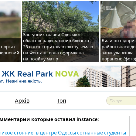
Заступник голови Одеської
обласної ради захопив близько
Били по підприє
о портах
25 соток і приховав елітну землю
районі внаслідо
зерновий
на Фонтані: вона оформлена
загинула жінка,
на покійну матір
поранено (фото)
Архів
Топ
мментарии которые оставил instance:
ликое стояние: в центре Одессы согнанные студенты