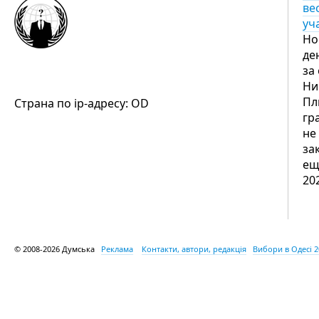
ве
уч
Но
де
за
Ни
Пл
Страна по ip-адресу: OD
гр
не
за
ещ
20
© 2008-2026 Думська
Реклама
Контакти, автори, редакція
Вибори в Одесі 2