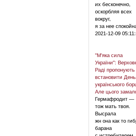
их бесконечно,
оскорбляя всех
вокруг,
я за нее спокой
2021-12-09 05:11
"М'яка сила
України": Верхов
Раді пропонують
встановити День
українського бор
Але цього замал
Гермафродит —
тож мать твоя.
Высрала
жн она как то ги
барана
с истребителе