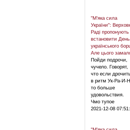
"М'яка сила
України": Верхов
Раді пропонують
встановити День
українського бор
Але цього замал
Пойди подрочи,
чучело. Говорят,
что если дрочит
в ритм Ук-Ра-И-Н
то больше
удовольствия.
Чмо тупое
2021-12-08 07:51
"М'яка сила