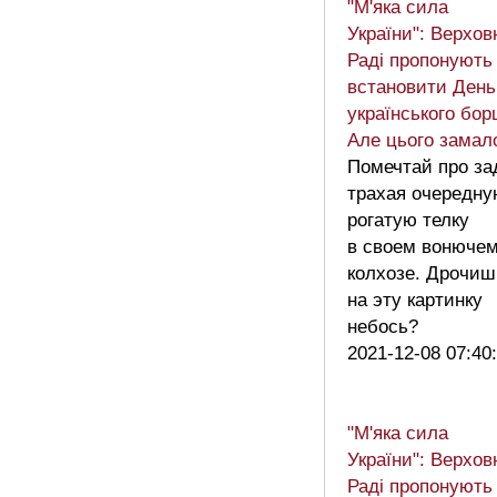
"М'яка сила
України": Верхов
Раді пропонують
встановити День
українського бор
Але цього замал
Помечтай про за
трахая очередну
рогатую телку
в своем вонюче
колхозе. Дрочиш
на эту картинку
небось?
2021-12-08 07:40
"М'яка сила
України": Верхов
Раді пропонують