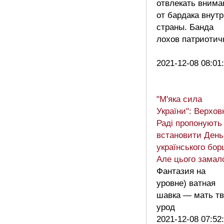
отвлекать внима
от бардака внут
страны. Банда
лохов патриотич
2021-12-08 08:01
"М'яка сила
України": Верхов
Раді пропонують
встановити День
українського бор
Але цього замал
Фантазия на
уровне) ватная
шавка — мать тв
урод
2021-12-08 07:52