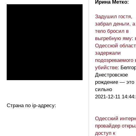
Ирина Метко:
Задушил гостя,
забрал деньги, а
тело бросил в
выгребную яму: 
Одесской облас
задержали
подозреваемого 
убийстве
: Белго
Днестровское
рождение — это
сильно
2021-12-11 14:44
Страна по ip-адресу:
Одесский интерн
провайдер откры
доступ к