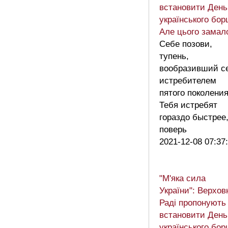
встановити День
українського бор
Але цього замал
Себе позови,
тупень,
вообразивший с
истребителем
пятого поколения
Тебя истребят
гораздо быстрее
поверь
2021-12-08 07:37
"М'яка сила
України": Верхов
Раді пропонують
встановити День
українського бор