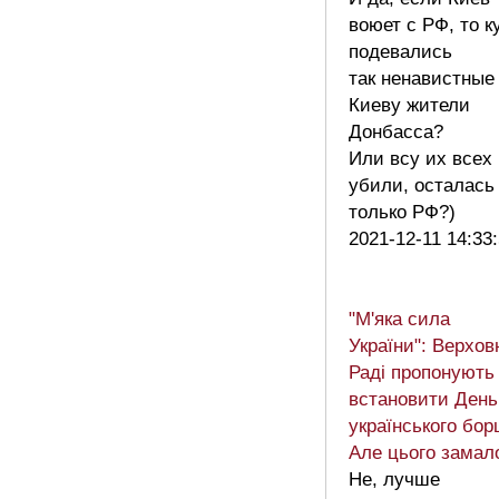
воюет с РФ, то к
подевались
так ненавистные
Киеву жители
Донбасса?
Или всу их всех
убили, осталась
только РФ?)
2021-12-11 14:33
"М'яка сила
України": Верхов
Раді пропонують
встановити День
українського бор
Але цього замал
Не, лучше