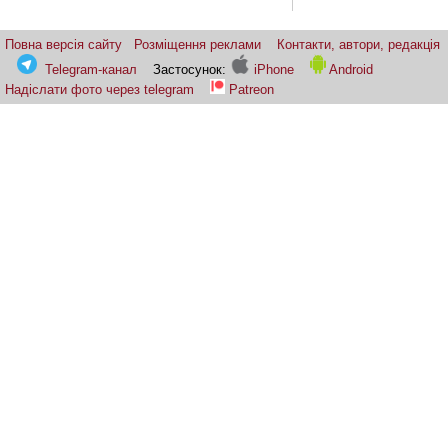
Повна версія сайту
Розміщення реклами
Контакти, автори, редакція
Telegram-канал
Застосунок:
iPhone
Android
Надіслати фото через telegram
Patreon