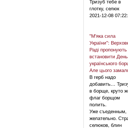
Тризуб тебе в
глотку, селюк
2021-12-08 07:22
"М'яка сила
України": Верхов
Раді пропонують
встановити День
українського бор
Але цього замал
В герб надо
добавить… Триз
в борще, круто ж
флаг борщом
полить.
Уже съеденным,
желательно. Стр
селюков, блин