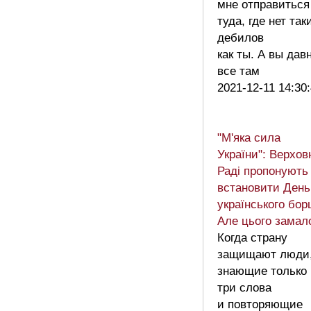
мне отправиться
туда, где нет так
дебилов
как ты. А вы дав
все там
2021-12-11 14:30
"М'яка сила
України": Верхов
Раді пропонують
встановити День
українського бор
Але цього замал
Когда страну
защищают люди
знающие только
три слова
и повторяющие