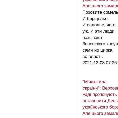
Але цього замал
Позовите сомель
И борщелье.
И салолье, чего
уж. И эти люди
называют
Зеленского клоу
сами из цирка
во власть
2021-12-08 07:26
"М'яка сила
України": Верхов
Раді пропонують
встановити День
українського бор
Але цього замал