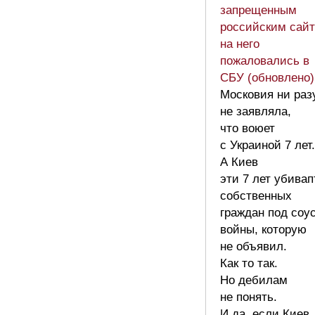
запрещенным
российским сайт
на него
пожаловались в
СБУ (обновлено)
Московия ни раз
не заявляла,
что воюет
с Украиной 7 лет.
А Киев
эти 7 лет убивап
собственных
граждан под соу
войны, которую
не объявил.
Как то так.
Но дебилам
не понять.
И да, если Киев