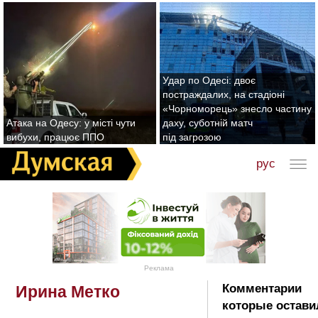
Удар по Одесі: двоє
постраждалих, на стадіоні
«Чорноморець» знесло частину
Атака на Одесу: у місті чути
даху, суботній матч
вибухи, працює ППО
під загрозою
рус
Реклама
Комментарии
Ирина Метко
которые остави