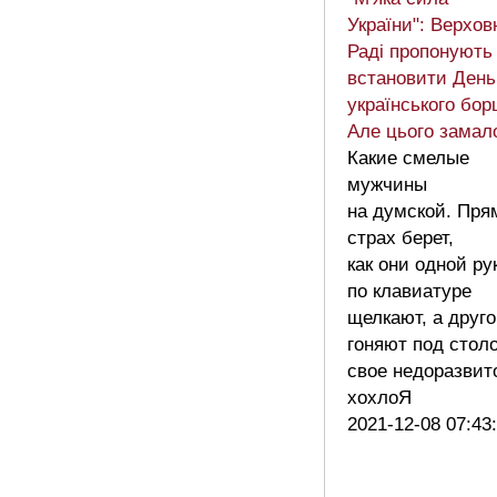
України": Верхов
Раді пропонують
встановити День
українського бор
Але цього замал
Какие смелые
мужчины
на думской. Пря
страх берет,
как они одной ру
по клавиатуре
щелкают, а друг
гоняют под стол
свое недоразвит
хохлоЯ
2021-12-08 07:43