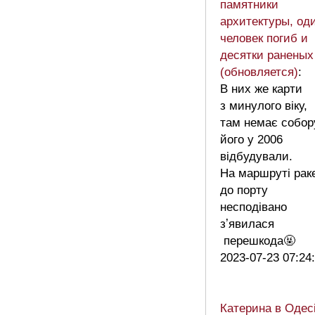
памятники
архитектуры, од
человек погиб и
десятки раненых
(обновляется)
:
В них же карти
з минулого віку,
там немає собор
його у 2006
відбудували.
На маршруті рак
до порту
несподівано
зʼявилася
перешкода🤬
2023-07-23 07:24
Катерина в Одес