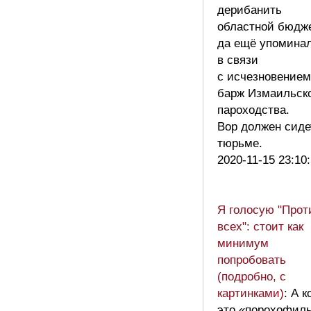
дерибанить
областной бюдже
да ещё упомина
в связи
с исчезновением
барж Измаильск
пароходства.
Вор должен сиде
тюрьме.
2020-11-15 23:10
Я голосую "Прот
всех": стоит как
минимум
попробовать
(подробно, с
картинками)
: А к
это «порохофил