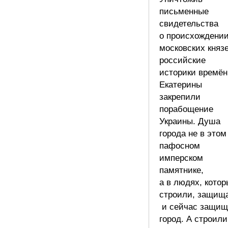
письменные
свидетельства
о происхождени
московских княз
российские
историки времён
Екатерины
закрепили
порабощение
Украины. Душа
города не в этом
пафосном
имперском
памятнике,
а в людях, кото
строили, защищ
и сейчас защи
город. А строили