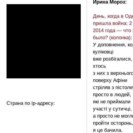
Ирина Мороз:
День, когда в Од
пришла война: 2
2014 года — что 
было? (колонка)
:
У доповнення, к
куліковці
вже розбігалися,
хтось
з них з верхньог
поверху Афіни
стріляв з пістоле
просто в людей,
які не приймали
Страна по ip-адресу:
участі у сутичці,
а просто не могл
пройти осторонь
я це бачила.