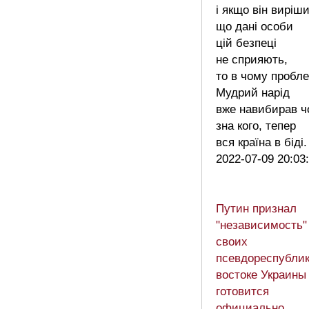
і якщо він виріши
що дані особи
цій безпеці
не сприяють,
то в чому пробл
Мудрий нарід
вже навибирав ч
зна кого, тепер
вся країна в біді
2022-07-09 20:03
Путин признал
"независимость"
своих
псевдореспублик
востоке Украины
готовится
официально