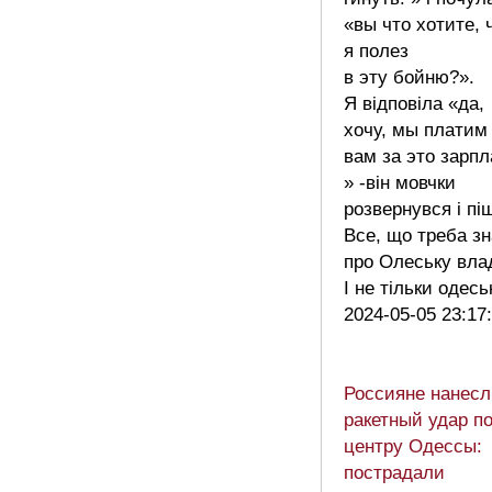
«вы что хотите, 
я полез
в эту бойню?».
Я відповіла «да,
хочу, мы платим
вам за это зарпл
» -він мовчки
розвернувся і пі
Все, що треба з
про Олеську вла
І не тільки одес
2024-05-05 23:17
Россияне нанесл
ракетный удар п
центру Одессы:
пострадали