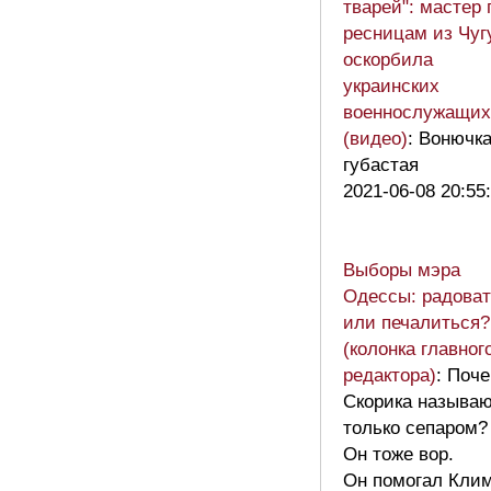
тварей": мастер 
ресницам из Чуг
оскорбила
украинских
военнослужащих
(видео)
: Вонючк
губастая
2021-06-08 20:55
Выборы мэра
Одессы: радоват
или печалиться?
(колонка главног
редактора)
: Поч
Скорика называ
только сепаром?
Он тоже вор.
Он помогал Кли