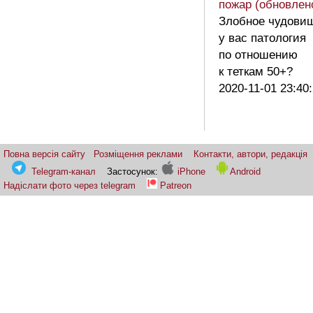
пожар (обновлен
Злобное чудови
у вас патология
по отношению
к теткам 50+?
2020-11-01 23:40
Повна версія сайту
Розміщення реклами
Контакти, автори, редакція
Telegram-канал
Застосунок:
iPhone
Android
Надіслати фото через telegram
Patreon