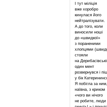
І тут міліція
вже хоробро
кинулася його
нейтралізувати.
А до того, коли
виносили ноші
до «швидкої»
з пораненими
хлопцями (швидк
стояли
на Дерибасівські
один мент
розвернувся і пі
у бік Катерининс
Я побігла за ним
наївна, з криком
«чого ви нічого
не робите, люди
гинуть! » і почул