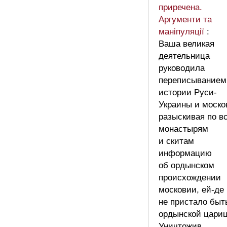
приречена.
Аргументи та
маніпуляції
:
Ваша великая
деятельница
руководила
переписыванием
истории Руси-
Украины и моско
разыскивая по в
монастырям
и скитам
информацию
об ордынском
происхождении
московии, ей-де
не пристало быт
ордынской цариц
Уничтожив