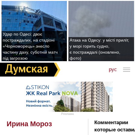
Удар по Одесі: двоє
постраждалих, на стадіоні
Атака на Одесу: у місті приліт,
«Чорноморець» знесло
у морі горить судно,
частину даху, суботній матч
є постраждалі (оновлено,
під загрозою
фото)
рус
Реклама
Комментарии
Ирина Мороз
которые остави