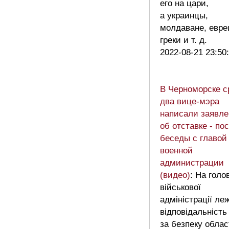
его на цари,
а украинцы,
молдаване, евре
греки и т. д.
2022-08-21 23:50
В Черноморске с
два вице-мэра
написали заявле
об отставке - по
беседы с главой
военной
администрации
(видео)
: На голов
військової
адміністрації ле
відповідальність
за безпеку облас