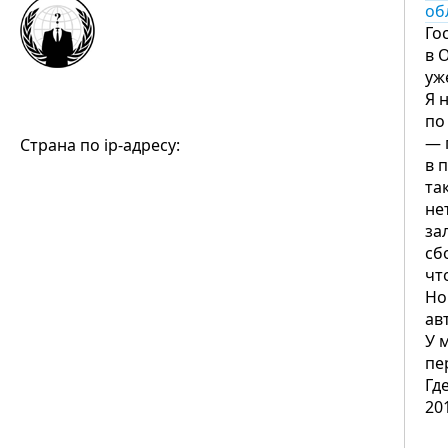
об
Го
в 
уж
Я 
по
— 
Страна по ip-адресу:
в 
та
не
за
сб
чт
Но
ав
У 
пе
Гд
20