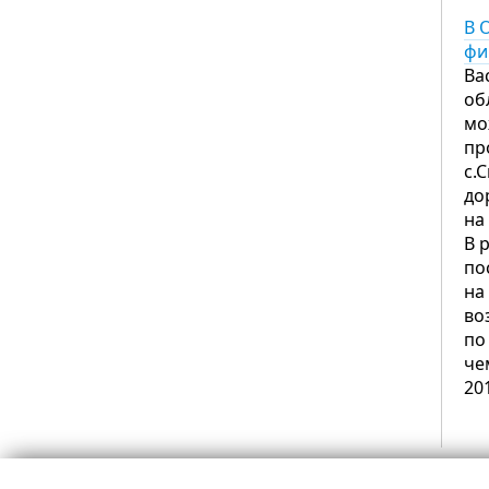
В 
фи
Ва
об
мо
пр
с.
до
на
В 
по
на
во
по
че
20