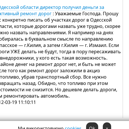
Одесской области директор получил деньги за
ктивный ремонт дорог
: Уважаемые Господа. Прошу
с конкретно писать об участках дорог в Одесской
ласти, которые дорогами назвать уже трудно, скорее
жно назвать направлениями. Я например на днях
обиралась в буквальном смысле по направлению
Спасское — г.Килия, а затем г.Килия — г. Измаил. Если
роги УЖЕ делать не будут, тогда в пору пересаживать
 внедорожники, у кого есть такая возможность.
районе денег на ремонт дорог нет, и быть не может
сле того как ремонт дорог заложили в акциз
 топливо, убрав транспортный сбор. Все нужно
звращать назад. Обидно, что топливо при этом
 стоимости не снизится. Но дешевле делать дороги,
м ремонтировать автомобиль.
12-03-19 11:10:11
Ми використовуємо
cookies
Ok
×