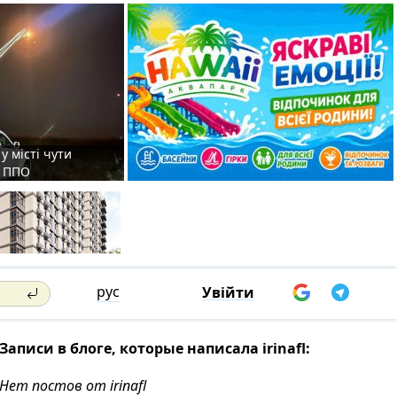
у місті чути
є ППО
рус
Увійти
Записи в блоге, которые написала irinafl:
Нет постов от irinafl