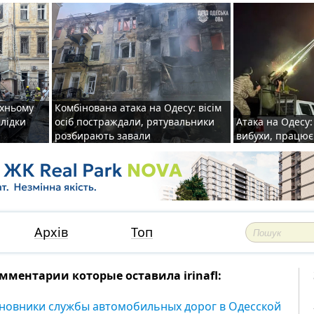
рхньому
Комбінована атака на Одесу: вісім
слідки
осіб постраждали, рятувальники
Атака на Одесу: 
розбирають завали
вибухи, працю
Архів
Топ
мментарии которые оставила irinafl:
новники службы автомобильных дорог в Одесской