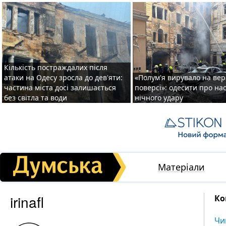
Кількість постраждалих після
атаки на Одесу зросла до дев'яти:
«Полум'я вирувало на ве
частина міста досі залишається
поверсі»: одесити про на
без світла та води
нічного удару
Матеріали
irinafl
Ко
Чи