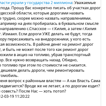
ласти украли у государства 2 миллиона
: Уважаемые
спода. Прошу Вас конкретно писать об участках дорог
Одесской области, которые дорогами назвать
е трудно, скорее можно назвать направлениями.
например на днях пробиралась в буквальном смысле
 направлению с.Спасское — г.Килия, а затем г.Килия
г. Измаил. Если дороги УЖЕ делать не будут, тогда
пору пересаживать на внедорожники, у кого есть
кая возможность. В районе денег на ремонт дорог
т, и быть не может после того как ремонт дорог
ложили в акциз на топливо, убрав транспортный
ор. Все нужно возвращать назад. Обидно,
о топливо при этом по стоимости не снизится.
 дешевле делать дороги, чем ремонтировать
томобиль.
меня вопрос к районным властям — А как Власть Сама
редвигается? Вроде же не летает, а по дорогам ездит?
е совесть? После Нас — хоть потоп?
12-03-19 11:20:22