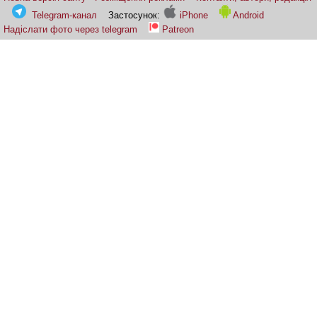
Telegram-канал
Застосунок:
iPhone
Android
Надіслати фото через telegram
Patreon