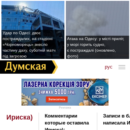
Удар по Одесі: двоє
постраждалих, на стадіоні
Атака на Одесу: у місті приліт,
«Чорноморець» знесло
у морі горить судно,
частину даху, суботній матч
є постраждалі (оновлено,
під загрозою
фото)
рус
Реклама
Комментарии
Записи в б
Ириска)
которые оставила
написала И
Ириска):