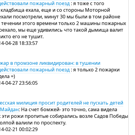
действовали пожарный поезд
: я тоже с того
 кладбища ехала, еще и со стороны Моторной
ехали посмотрели, минут 30 мы были в том районе
в течении этого времени только 2 машины пожарных
оехало, мы еще удивились что такой дымища валит
никто его не тушит.
14-04-28 18:33:57
жар в промзоне ликвидирован: в тушении
действовали пожарный поезд
: я только 2 пожарки
дела =)
14-04-27 23:56:05
есская милиция просит родителей не пускать детей
 Майдан
: На счет бомжей- это точно, сама видела
к эти рожи пропитые собирались возле Садов Победы
толпой валили по проспекту.
14-02-21 00:02:29