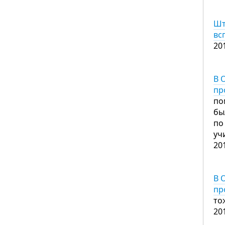
Шт
вс
20
В 
пр
по
бы
по
уч
20
В 
пр
то
20