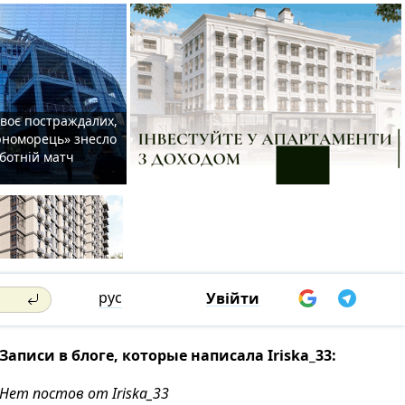
двоє постраждалих,
орноморець» знесло
уботній матч
рус
Увійти
Записи в блоге, которые написала Iriska_33:
Нет постов от Iriska_33