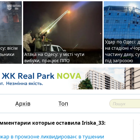
Удар по Одесі: 
у: вісім
на стадіоні «Ч
альники
Атака на Одесу: у місті чути
частину даху, с
вибухи, працює ППО
під загрозою
Архів
Топ
мментарии которые оставила Iriska_33:
жар в промзоне ликвидирован: в тушении