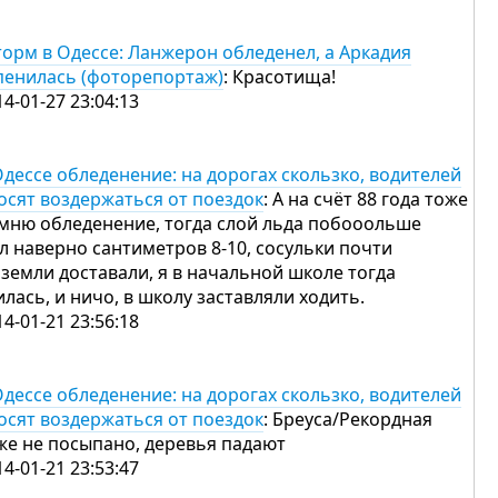
орм в Одессе: Ланжерон обледенел, а Аркадия
пенилась (фоторепортаж)
: Красотища!
14-01-27 23:04:13
Одессе обледенение: на дорогах скользко, водителей
осят воздержаться от поездок
: А на счёт 88 года тоже
мню обледенение, тогда слой льда побооольше
л наверно сантиметров 8-10, сосульки почти
 земли доставали, я в начальной школе тогда
илась, и ничо, в школу заставляли ходить.
14-01-21 23:56:18
Одессе обледенение: на дорогах скользко, водителей
осят воздержаться от поездок
: Бреуса/Рекордная
же не посыпано, деревья падают
14-01-21 23:53:47