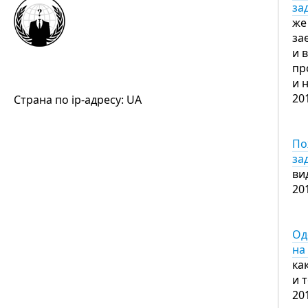
за
же
за
и 
пр
и 
20
Страна по ip-адресу: UA
По
за
ви
20
Од
на
ка
и 
20