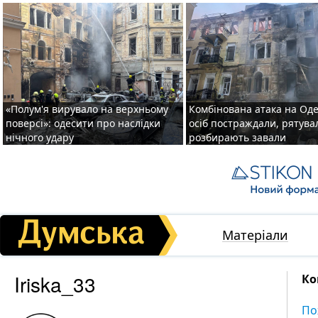
«Полум'я вирувало на верхньому
Комбінована атака на Одес
поверсі»: одесити про наслідки
осіб постраждали, рятув
нічного удару
розбирають завали
Матеріали
Iriska_33
Ко
По