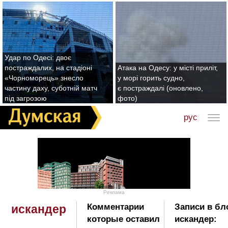
Удар по Одесі: двоє
постраждалих, на стадіоні
Атака на Одесу: у місті приліт,
«Чорноморець» знесло
у морі горить судно,
частину даху, суботній матч
є постраждалі (оновлено,
під загрозою
фото)
рус
Реклама
Комментарии
Записи в бл
искандер
которые оставил
искандер: