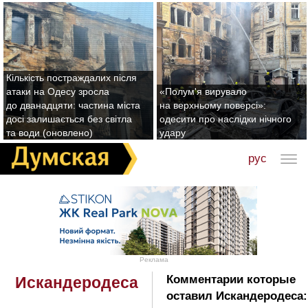
Кількість постраждалих після
атаки на Одесу зросла
«Полум'я вирувало
до дванадцяти: частина міста
на верхньому поверсі»:
досі залишається без світла
одесити про наслідки нічного
та води (оновлено)
удару
рус
Реклама
Комментарии которые
Искандеродеса
оставил Искандеродеса: