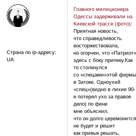
Главного милиционера
Одессы задерживали на
Киевской трассе (фото)
:
Приятная новость,
что справедливость
восторжествовала,
Страна по ip-адресу:
но огорчен, что «Патриот
UA
здесь с боку припеку.Как
то столкнулся
со «спецами»этой фирм
в Затоке. Одноухий
«спец»(видно в лихие 90-
е потерял ухо за правое
дело) по фене
мне объяснил,
что он долго церемонится
не будет и решит
как привык решать,