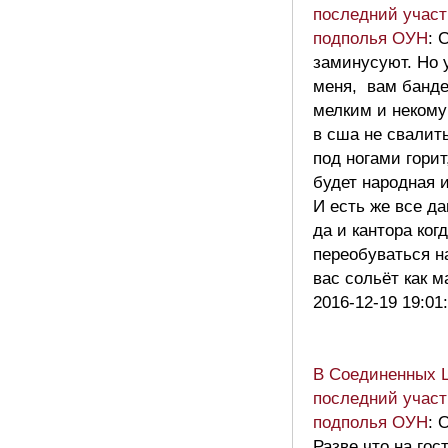
последний участ
подполья ОУН
: 
заминусуют. Но
меня, вам банд
мелким и некому
в сша не свалит
под ногами горит
будет народная и
И есть же все да
да и кантора ког
переобуваться н
вас сольёт как 
2016-12-19 19:01
В Соединенных 
последний участ
подполья ОУН
: 
Разве что на гос