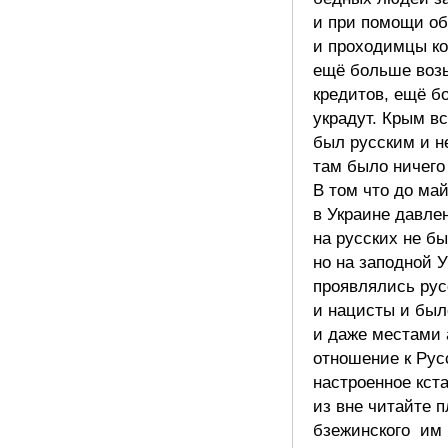
и при помощи об
и проходимцы ко
ещё больше воз
кредитов, ещё б
украдут. Крым вс
был русским и н
там было ничего 
В том что до ма
в Украине давле
на русских не б
но на заподной 
проявлялись ру
и нацисты и был
и даже местами 
отношение к Рус
настроенное кст
из вне читайте п
бзежинского им