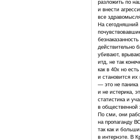
разложить по на
и внести агресси
все здравомысл
На сегодняшний
почувствовавши
безнаказанность
действительно бь
убивают, врываю
итд, не так конеч
как в 40х но ест
и становится их
— это не паника
и не истерика, э
статистика и уч
в общественной 
По сми, они раб
на пропаганду В
так как и больш
в интернэте. В 