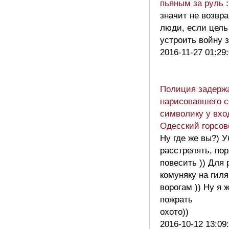
пьяным за руль
значит не возвр
люди, если цель
устроить войну 
2016-11-27 01:29
Полиция задержа
нарисовавшего с
символику у вхо
Одесский горсов
Ну где же вы?) У
расстрелять, пор
повесить )) Для 
комуняку на гиля
ворогам )) Ну я 
пожрать
охото))
2016-10-12 13:09