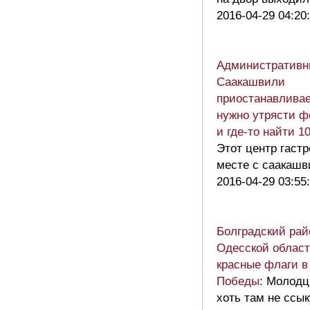
2016-04-29 04:20
Административн
Саакашвили
приостанавливае
нужно утрясти 
и где-то найти 
Этот центр гастр
месте с саакашв
2016-04-29 03:55
Болградский рай
Одесской област
красные флаги в
Победы
: Молодц
хоть там не ссы