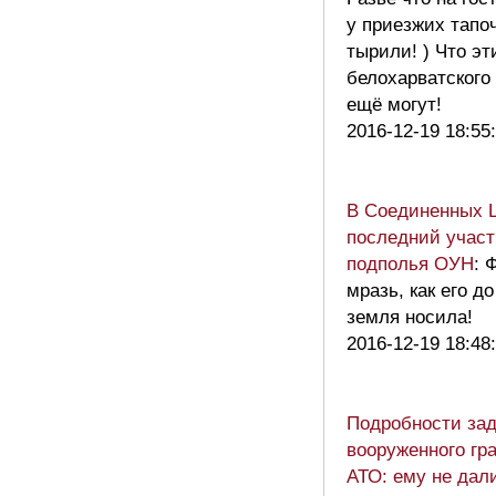
у приезжих тапо
тырили! ) Что эт
белохарватского
ещё могут!
2016-12-19 18:55
В Соединенных 
последний участ
подполья ОУН
: 
мразь, как его до
земля носила!
2016-12-19 18:48
Подробности за
вооруженного гр
АТО: ему не дал