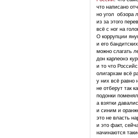
что написано отч
но угол обзора 
из за этого пере
всё с ног на голов
О коррупции яну
и его бандитски
можно слагать л
дон карлеонэ кур
и то что Россий
олигархам всё р
у них всё равно 
не отберут так к
подонки поменял
а взятки давали
и синим и оранж
это не власть на
и это факт, сейч
начинаются так