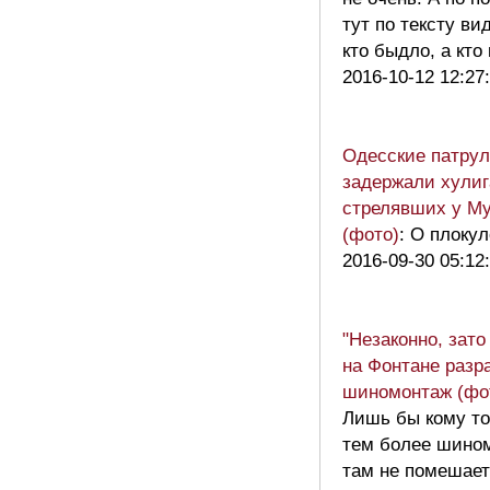
тут по тексту ви
кто быдло, а кто
2016-10-12 12:27
Одесские патру
задержали хулиг
стрелявших у М
(фото)
: О плокул
2016-09-30 05:12
"Незаконно, зато 
на Фонтане разр
шиномонтаж (фо
Лишь бы кому то
тем более шино
там не помешает