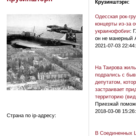
Крузинштэрн:
Одесская рок-гр
концерты из-за 
украинофобии
: 
он не манерный 
2021-07-03 22:44
На Таирова жил
подрались с бы
депутатом, кото
застраивает пр
территорию (вид
Приезжай помож
2018-03-08 15:26
Страна по ip-адресу:
В Соединенных 