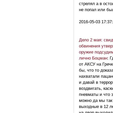
стрелял а в ост
не попал или был
2016-05-03 17:37
Дело 2 мая: сви
обвинения утвер
оружие подсуди
лично Боцман
: 
от АКСУ на Гречк
бы, что то доказ
нахватали пацан
и давай в терро
воздвигать, кас
пневматы и что 
можно да мы так
выходные в 12 л
на двор выходи