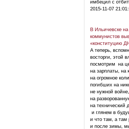
имбецил с отби
2015-11-07 21:01
В Ильичевске на
коммунистов вы
«конституцию ДН
А теперь, вспом
восторги, этой в
посмотрим на ц
на зарплаты, на 
на огромное кол
погибших на ник
не нужной войне
на разворованну
на технический 
и глянем в буд
и что там, а там
и после зимы, м