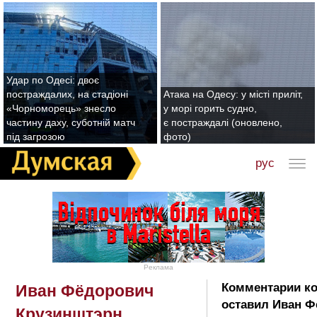
Удар по Одесі: двоє
постраждалих, на стадіоні
Атака на Одесу: у місті приліт,
«Чорноморець» знесло
у морі горить судно,
частину даху, суботній матч
є постраждалі (оновлено,
під загрозою
фото)
рус
Реклама
Комментарии к
Иван Фёдорович
оставил Иван 
Крузинштэрн