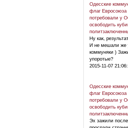
Одесские комму
флаг Евросоюза
потребовали у 
освободить куби
политзаключенны
Ну как, результа
И не мешали же 
коммуняки ) Заж
упоротые?
2015-11-07 21:06
Одесские комму
флаг Евросоюза
потребовали у 
освободить куби
политзаключенны
Эх зажили после
просрали странн