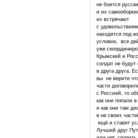
не боится русск
и их самооборон
их встречают
с удовольствием
находятся под к
условно, все де
уже скоординиро
Крымский и Рос
солдат не будут 
в друга друга. Е
вы не верите чт
части договорил
с Россией, то об
как они попали 
и как они там д
в не своих часте
ещё и ставят ус
Лучший друг Пу
или нет, спорить