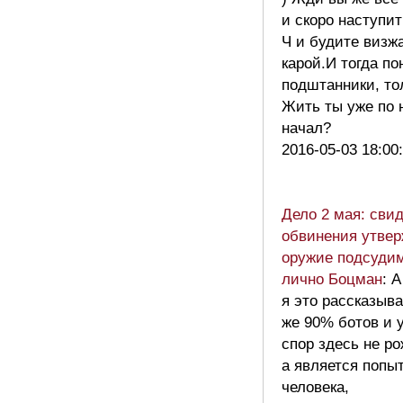
и скоро наступи
Ч и будите визж
карой.И тогда п
подштанники, то
Жить ты уже по 
начал?
2016-05-03 18:00
Дело 2 мая: сви
обвинения утвер
оружие подсуди
лично Боцман
: А
я это рассказыв
же 90% ботов и 
спор здесь не ро
а является попы
человека,