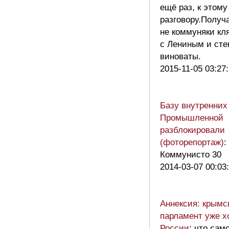
ещё раз, к этому
разговору.Получ
не коммуняки кл
с Лениным и ст
виноваты.
2015-11-05 03:27
Базу внутренних
Промышленной
разблокировали
(фоторепортаж)
:
Коммунисто 30
2014-03-07 00:03
Аннексия: крымс
парламент уже х
России
: что сам