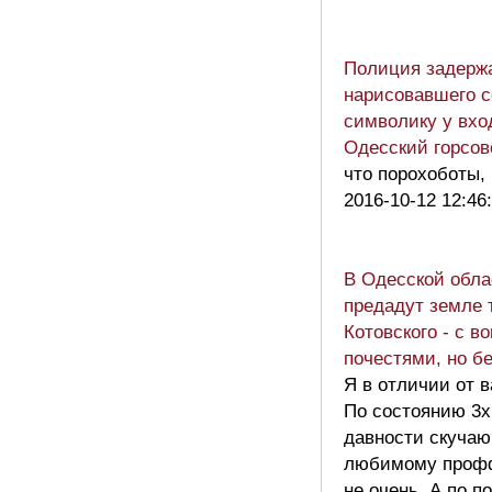
Полиция задержа
нарисовавшего с
символику у вхо
Одесский горсов
что порохоботы, 
2016-10-12 12:46
В Одесской обла
предадут земле 
Котовского - с в
почестями, но б
Я в отличии от 
По состоянию 3х
давности скучаю
любимому проф
не очень. А по п