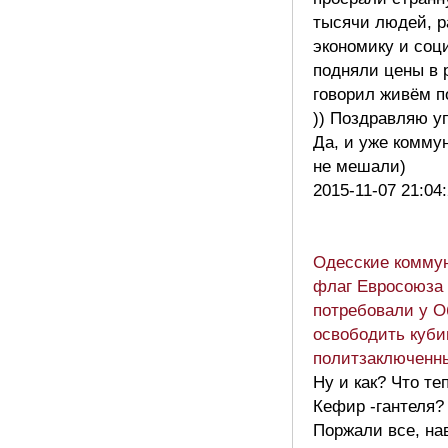
тысячи людей, 
экономику и соци
подняли цены в р
говорил живём п
)) Поздравляю у
Да, и уже комму
не мешали)
2015-11-07 21:04
Одесские комму
флаг Евросоюза
потребовали у 
освободить куби
политзаключенны
Ну и как? Что т
Кефир -гантеля?
Поржали все, на