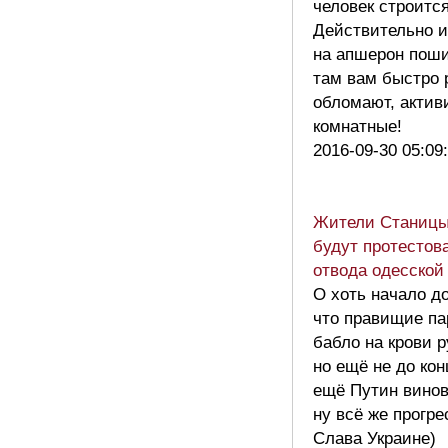
человек строится
Действительно 
на апшерон поши
там вам быстро 
обломают, актив
комнатные!
2016-09-30 05:09
Жители Станицы
будут протестов
отвода одесской
О хоть начало д
что правищие па
бабло на крови р
но ещё не до кон
ещё Путин винов
ну всё же прогре
Слава Украине)