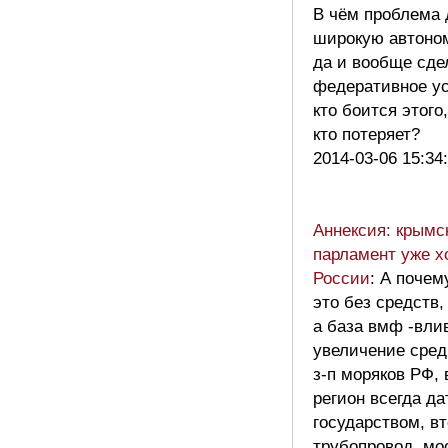
В чём проблема 
широкую автоно
да и вообще сде
федеративное ус
кто боится этого,
кто потеряет?
2014-03-06 15:34
Аннексия: крымс
парламент уже х
России
: А почем
это без средств,
а база вмф -влив
увеличение сред
з-п моряков РФ,
регион всегда да
государством, в
трубопровод, мос