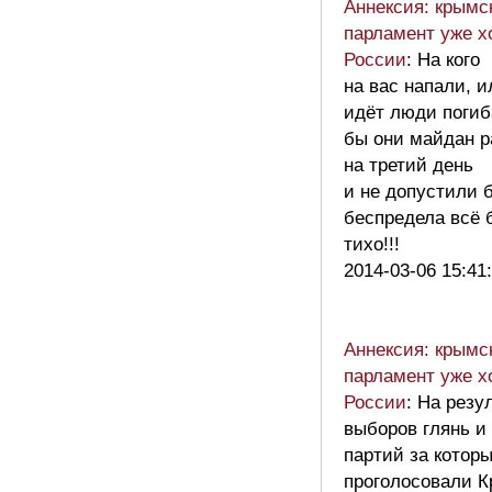
Аннексия: крымс
парламент уже х
России
: На кого
на вас напали, и
идёт люди поги
бы они майдан р
на третий день
и не допустили 
беспредела всё 
тихо!!!
2014-03-06 15:41
Аннексия: крымс
парламент уже х
России
: На резу
выборов глянь и
партий за котор
проголосовали К