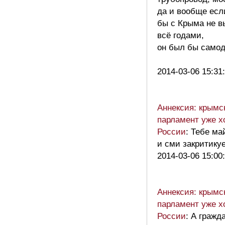
да и вообще есл
бы с Крыма не 
всё годами,
он был бы самод
2014-03-06 15:31
Аннексия: крымс
парламент уже х
России
: Тебе ма
и сми закритикуе
2014-03-06 15:00
Аннексия: крымс
парламент уже х
России
: А гражд