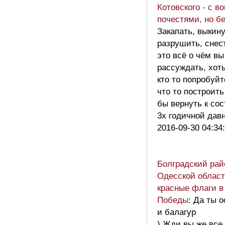
Котовского - с в
почестями, но б
Закапать, выкину
разрушить, снес
это всё о чём в
рассуждать, хот
кто то попробуйт
что то построить
бы вернуть к со
3х годичной дав
2016-09-30 04:34
Болградский рай
Одесской област
красные флаги в
Победы
: Да ты о
и балагур
) Жди вы же все