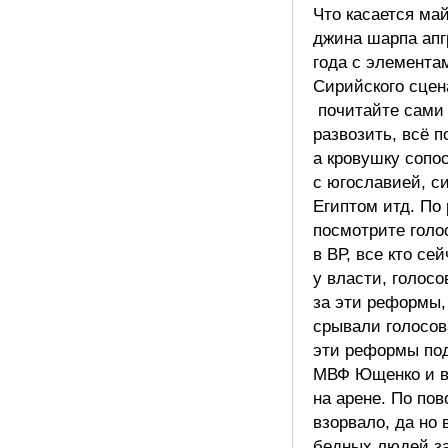
Что касается ма
джина шарпа апг
года с элемента
Сирийского сцен
почитайте сами 
развозить, всё п
а кровушку сопо
с югославией, с
Египтом итд. По
посмотрите голо
в ВР, все кто се
у власти, голос
за эти реформы,
срывали голосов
эти реформы по
МВФ Ющенко и вс
на арене. По по
взорвало, да но
бедных людей за