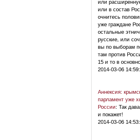
или расширенну
или в состав Ро
очнитесь полов
уже граждане Ро
остальные этнич
русские, или со
вы по выборам п
там против Росс
15 и то в основ
2014-03-06 14:59
Аннексия: крымс
парламент уже х
России
: Так дав
и покажет!
2014-03-06 14:53