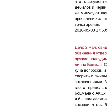
что то аргумент
дебилов и черви
же минусуют лю
проявление альт
точки зрения.
2016-05-03 17:50
Дело 2 мая: сви
обвинения утвер
оружие подсуди
лично Боцман
: 
куча вопросов, и
спорить с лжив
заключениями. М
где, от прицель
боцмана с АКСУ,
я бы вам десятк
с ксюхи, что за 