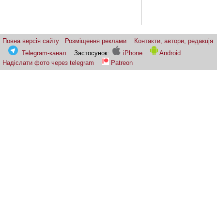
Повна версія сайту
Розміщення реклами
Контакти, автори, редакція
Telegram-канал
Застосунок:
iPhone
Android
Надіслати фото через telegram
Patreon