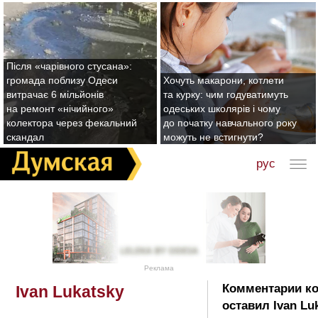
Після «чарівного стусана»:
громада поблизу Одеси
Хочуть макарони, котлети
витрачає 6 мільйонів
та курку: чим годуватимуть
на ремонт «нічийного»
одеських школярів і чому
колектора через фекальний
до початку навчального року
скандал
можуть не встигнути?
рус
Реклама
Комментарии к
Ivan Lukatsky
оставил Ivan Lu