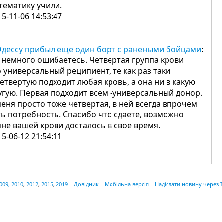
тематику учили.
15-11-06 14:53:47
Одессу прибыл еще один борт с ранеными бойцами
:
 немного ошибаетесь. Четвертая группа крови
о универсальный реципиент, те как раз таки
четвертую подходит любая кровь, а она ни в какую
угую. Первая подходит всем -универсальный донор.
меня просто тоже четвертая, в ней всегда впрочем
ть потребность. Спасибо что сдаете, возможно
мне вашей крови досталось в свое время.
15-06-12 21:54:11
009, 2010
,
2012
,
2015
,
2019
Довідник
Мобільна версія
Надіслати новину через 