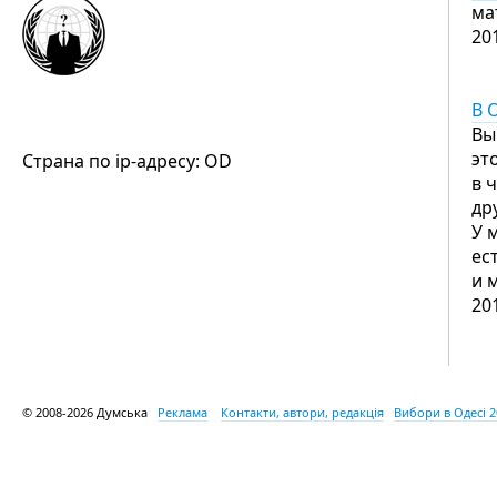
ма
20
В 
Вы
эт
Страна по ip-адресу: OD
в 
др
У 
ес
и 
20
© 2008-2026 Думська
Реклама
Контакти, автори, редакція
Вибори в Одесі 2