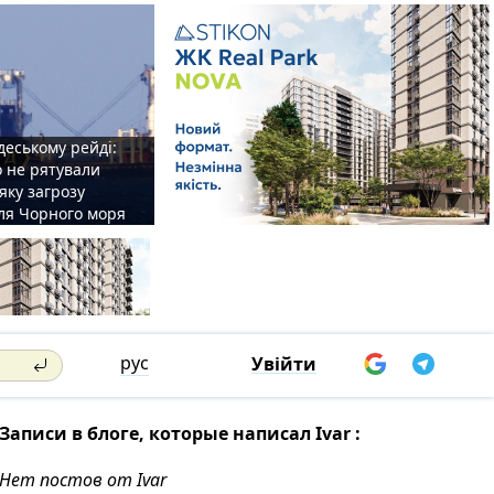
деському рейді:
o не рятували
 яку загрозу
для Чорного моря
рус
Увійти
Записи в блоге, которые написал Ivar :
Нет постов от Ivar