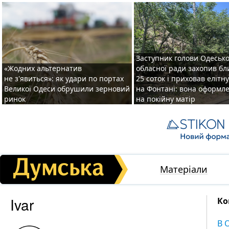
Заступник голови Одесько
«Жодних альтернатив
обласної ради захопив бл
не з'явиться»: як удари по портах
25 соток і приховав елітн
Великої Одеси обрушили зерновий
на Фонтані: вона оформл
ринок
на покійну матір
Матеріали
Ivar
Ко
В 