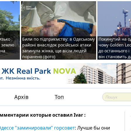
ї
изько
Били по підприємству: в Одеському
Покинутий на о
у землю
районі внаслідок російської атаки
чому Golden Le
ена
загинула жінка, ще вісім людей
до останнього і
поранено (фото)
він становить 
Архів
Топ
мментарии которые оставил Ivar :
Одессе "заминировали" горсовет
: Лучше бы они