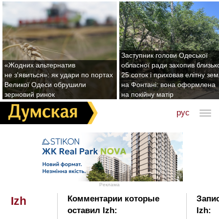
Заступник голови Одеської
«Жодних альтернатив
обласної ради захопив близьк
не з'явиться»: як удари по портах
25 соток і приховав елітну зе
Великої Одеси обрушили
на Фонтані: вона оформлена
зерновий ринок
на покійну матір
рус
Реклама
Комментарии которые
Запис
Izh
оставил Izh:
Izh: