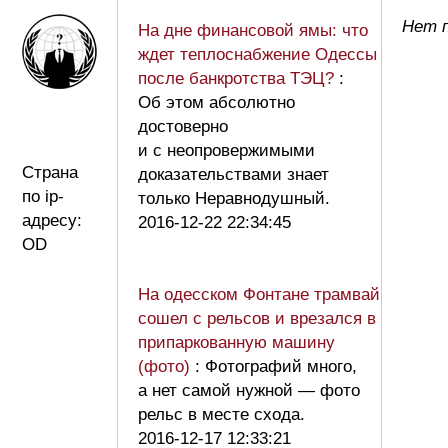
Нет п
На дне финансовой ямы: что
ждет теплоснабжение Одессы
после банкротства ТЭЦ?
:
Об этом абсолютно
достоверно
и с неопровержимыми
Страна
доказательствами знает
по ip-
только Неравнодушный.
адресу:
2016-12-22 22:34:45
OD
На одесском Фонтане трамвай
сошел с рельсов и врезался в
припаркованную машину
(фото)
: Фотографий много,
а нет самой нужной — фото
рельс в месте схода.
2016-12-17 12:33:21