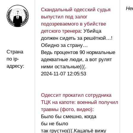
Не
Скандальный одесский судья
выпустил под залог
подозреваемого в убийстве
детского тренера
: Убийца
должен сидеть за решёткой…!
Обидно за страну…
Страна
Ведь процентов 90 нормальные
по ip-
адекватные люди, а вот рулят
адресу:
ними остальные(((.
2024-11-07 12:05:53
Одессит прокатил сотрудника
ТЦК на капоте: военный получил
травмы (фото, видео)
:
Было бы смешно, когда
бы не было
так грустно(((.Кацапьё вижу