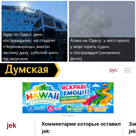
Удар по Одесі: двоє
постраждалих, на стадіоні
Атака на Одесу: у місті приліт,
«Чорноморець» знесло
у морі горить судно,
частину даху, суботній матч
є постраждалі (оновлено,
під загрозою
фото)
рус
Реклама
Комментарии которые оставил
За
jek
jek:
jek