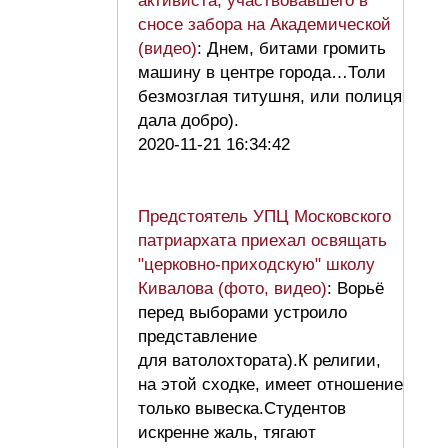
активиста, участвовавшего в
сносе забора на Академической
(видео)
: Днем, битами громить
машину в центре города…Толи
безмозглая титушня, или полиця
дала добро).
2020-11-21 16:34:42
Предстоятель УПЦ Московского
патриархата приехал освящать
"церковно-приходскую" школу
Кивалова (фото, видео)
: Ворьё
перед выборами устроило
представление
для ватолохтората).К религии,
на этой сходке, имеет отношение
только вывеска.Студентов
искренне жаль, тягают