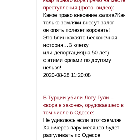
квартирного вора прямо на месте
преступления (фото, видео)
:
Какое право внесение залога?Как
только земляки внесут залог
он опять полезет воровать!
Это блин какаято бесконечная
история…В клетку
или депортация(на 50 лет),
с этими орлами по другому
нельзя!
2020-08-28 11:20:08
В Турции убили Лоту Гули –
«вора в законе», орудовавшего в
том числе в Одессе
:
Не удивлюсь если этот«земляк
Хан«через пару месяцев будет
разгуливать по Одессе