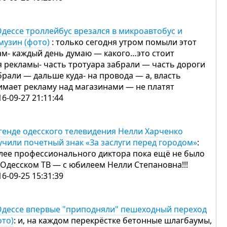
Одессе троллейбус врезался в микроавтобус и
музин (фото)
: только сегодня утром помыли этот
ам- каждый день думаю — какого…это стоит
я рекламы- часть тротуара забрали — часть дороги
брали — дальше куда- на провода — а, власть
имает рекламу над магазинами — не платят
16-09-27 21:11:44
генде одесского телевидения Нелли Харченко
учили почетный знак «За заслуги перед городом»
:
лее профессионального диктора пока ещё не было
 Одесском ТВ — с юбилеем Нелли Степановна!!!
16-09-25 15:31:39
Одессе впервые "приподняли" пешеходный переход
ото)
: и, на каждом перекрёстке бетонные шлагбаумы,