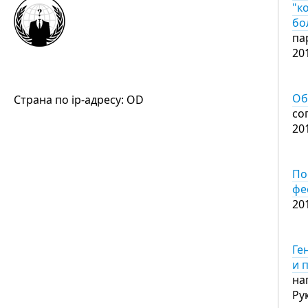
"к
бо
па
20
Об
Страна по ip-адресу: OD
со
20
По
фе
20
Ге
и 
на
Ру