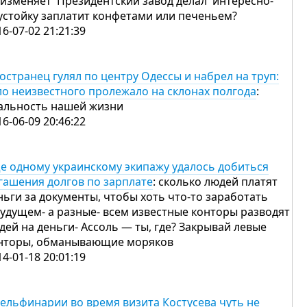
 изменяет Президентский завод делал интересно-
устойку заплатит конфетами или печеньем?
16-07-02 21:21:39
остранец гулял по центру Одессы и набрел на труп:
ло неизвестного пролежало на склонах полгода
:
альность нашей жизни
16-06-09 20:46:22
е одному украинскому экипажу удалось добиться
гашения долгов по зарплате
: сколько людей платят
ньги за документы, чтобы хоть что-то заработать
будущем- а разные- всем известные конторы разводят
дей на деньги- Ассоль — ты, где? Закрывай левые
нторы, обманывающие моряков
14-01-18 20:01:19
дельфинарии во время визита Костусева чуть не