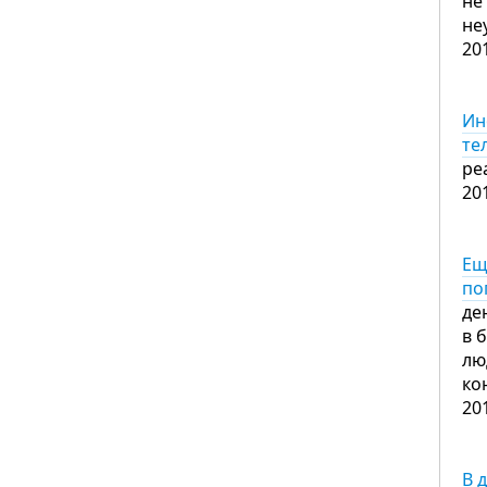
не
не
20
Ин
те
ре
20
Ещ
по
де
в 
лю
ко
20
В 