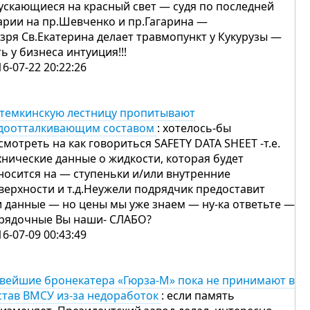
ускающиеся на красный свет — судя по последней
арии на пр.Шевченко и пр.Гагарина —
 зря Св.Екатерина делает травмопункт у Кукурузы —
ть у бизнеса интуиция!!!
16-07-22 20:22:26
темкинскую лестницу пропитывают
доотталкивающим составом
: хотелось-бы
смотреть на как говориться SAFETY DATA SHEET -т.е.
хнические данные о жидкости, которая будет
носится на — ступеньки и/или внутренние
верхности и т.д.Неужели подрядчик предоставит
и данные — но цены мы уже знаем — ну-ка ответьте —
рядочные Вы наши- СЛАБО?
16-07-09 00:43:49
вейшие бронекатера «Гюрза-М» пока не принимают в
став ВМСУ из-за недоработок
: если память