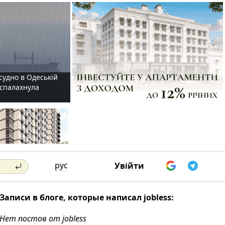
судно в Одеській
і спалахнула
рус
Увійти
Записи в блоге, которые написал jobless:
Нет постов от jobless