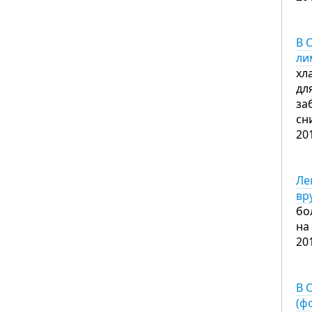
В 
ли
хл
дл
за
сн
20
Ле
вр
бо
на
20
В 
(ф