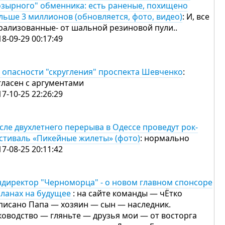
озырного" обменника: есть раненые, похищено
льше 3 миллионов (обновляется, фото, видео)
: И, все
рализованные- от шальной резиновой пули..
18-09-29 00:17:49
 опасности "скругления" проспекта Шевченко
:
гласен с аргументами
17-10-25 22:26:29
сле двухлетнего перерыва в Одессе проведут рок-
стиваль «Пикейные жилеты» (фото)
: нормально
17-08-25 20:11:42
ндиректор "Черноморца" - о новом главном спонсоре
планах на будущее
: на сайте команды — чЁтко
писано Папа — хозяин — сын — наследник.
ководство — гляньте — друзья мои — от восторга