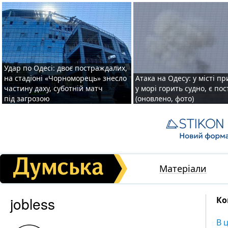
Удар по Одесі: двоє постраждалих,
на стадіоні «Чорноморець» знесло
Атака на Одесу: у місті пр
частину даху, суботній матч
у морі горить судно, є по
під загрозою
(оновлено, фото)
Матеріали
jobless
Ко
В 