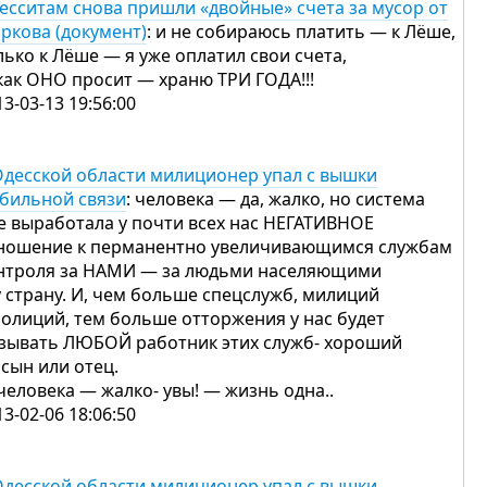
есситам снова пришли «двойные» счета за мусор от
ркова (документ)
: и не собираюсь платить — к Лёше,
лько к Лёше — я уже оплатил свои счета,
 как ОНО просит — храню ТРИ ГОДА!!!
13-03-13 19:56:00
Одесской области милиционер упал с вышки
бильной связи
: человека — да, жалко, но система
е выработала у почти всех нас НЕГАТИВНОЕ
ношение к перманентно увеличивающимся службам
нтроля за НАМИ — за людьми населяющими
у страну. И, чем больше спецслужб, милиций
полиций, тем больше отторжения у нас будет
зывать ЛЮБОЙ работник этих служб- хороший
 сын или отец.
 человека — жалко- увы! — жизнь одна..
13-02-06 18:06:50
Одесской области милиционер упал с вышки