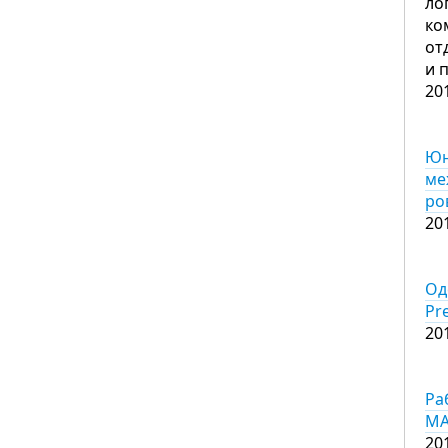
ло
ко
от
и 
20
Юн
ме
ро
20
Од
Pr
20
Ра
МА
20