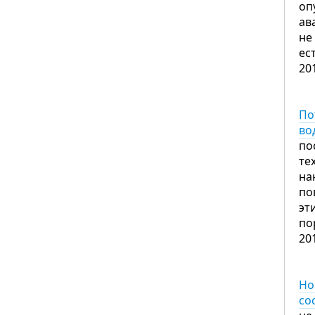
оп
ав
не
ес
20
По
во
по
те
на
по
эт
по
20
Но
со