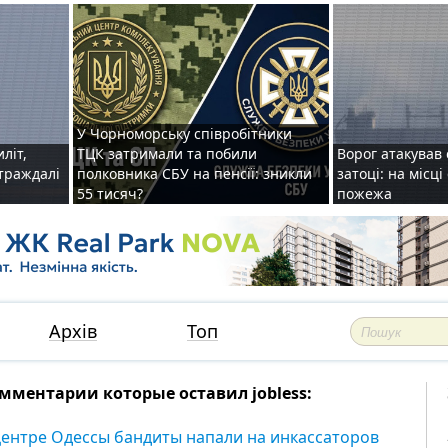
У Чорноморську співробітники
иліт,
ТЦК затримали та побили
Ворог атакував 
страждалі
полковника СБУ на пенсії: зникли
затоці: на місц
55 тисяч?
пожежа
Архів
Топ
мментарии которые оставил jobless:
центре Одессы бандиты напали на инкассаторов