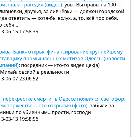
оизошла трагедия (видео)
: увы- Вы правы на 100 —
 ливнёвки, друзья, за ливнёвки — должен городской
лда ответить — хотя-бы вслух, а, то, всё про себя,
о себя…
13-06-15 17:58:35
риватБанк» открыл финансирование крупнейшему
ставщику промышленных метизов Одессы (новости
мпаний)
: посредник — кто-то видел цех(а)
 Михайловской в реальности
13-06-07 23:06:52
 "перекрестке смерти" в Одессе появился светофор:
ем торжественного открытия (фото)
: забыли за
минки по убиенным…прости, господи
13-03-13 19:58:56