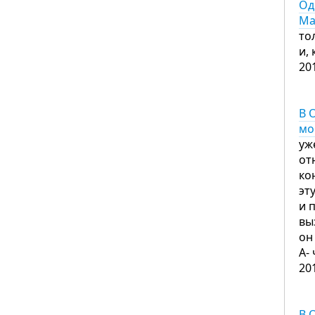
Од
Ма
то
и,
20
В 
мо
уж
от
ко
эт
и 
вы
он
А-
20
В 