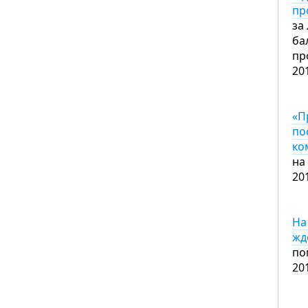
пр
за
ба
пр
20
«П
по
ко
на
20
На
жд
по
20