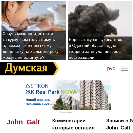
Хочуть макарони, котлети
та курку: чим годуватимуть
Ворог атакував суховантаж
одеських школярів і чому
в Одеській області: одна
до початку навчального року
людина загинула, ще троє
можуть не встигнути?
постраждали
рус
Реклама
Комментарии
Записи в 
John_Galt
которые оставил
John_Galt: