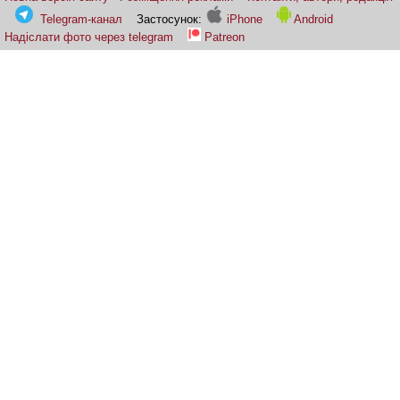
Telegram-канал
Застосунок:
iPhone
Android
Надіслати фото через telegram
Patreon