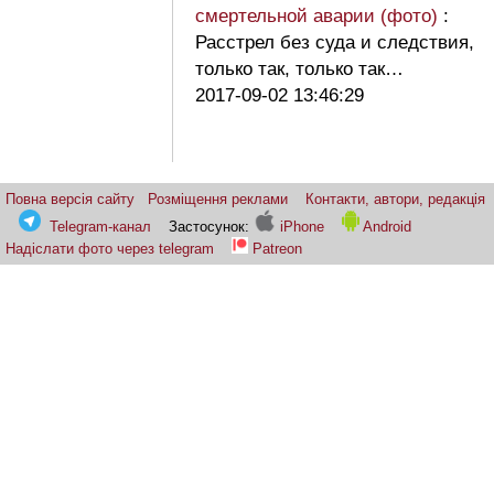
смертельной аварии (фото)
:
Расстрел без суда и следствия,
только так, только так…
2017-09-02 13:46:29
Повна версія сайту
Розміщення реклами
Контакти, автори, редакція
Telegram-канал
Застосунок:
iPhone
Android
Надіслати фото через telegram
Patreon