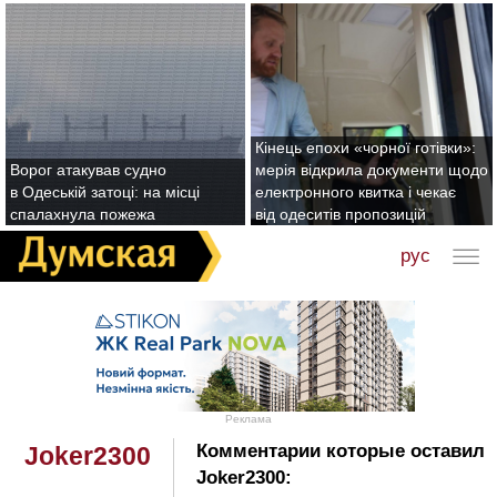
Кінець епохи «чорної готівки»:
Ворог атакував судно
мерія відкрила документи щодо
в Одеській затоці: на місці
електронного квитка і чекає
спалахнула пожежа
від одеситів пропозицій
рус
Реклама
Комментарии которые оставил
Joker2300
Joker2300: