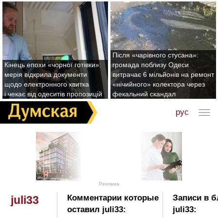
Після «чарівного стусана»:
Кінець епохи «чорної готівки»:
громада поблизу Одеси
мерія відкрила документи
витрачає 6 мільйонів на ремонт
щодо електронного квитка
«нічийного» колектора через
і чекає від одеситів пропозицій
фекальний скандал
рус
Реклама
Комментарии которые
Записи в б
juli33
оставил juli33:
juli33: