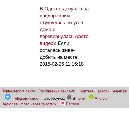
В Одессе девушка на
внедорожнике
стукнулась об угол
дома и
перевернулась (фото,
видео)
: Если
осталась жива-
добить на месте!
2015-02-26 11:15:18
Повна версія сайту
Розміщення реклами
Контакти, автори, редакція
Telegram-канал
Застосунок:
iPhone
Android
Надіслати фото через telegram
Patreon