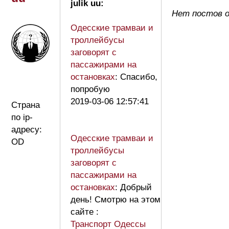
julik uu:
Нет постов от
Одесские трамваи и
троллейбусы
заговорят c
пассажирами на
остановках
: Спасибо,
попробую
2019-03-06 12:57:41
Страна
по ip-
адресу:
Одесские трамваи и
OD
троллейбусы
заговорят c
пассажирами на
остановках
: Добрый
день! Смотрю на этом
сайте :
Транспорт Одессы