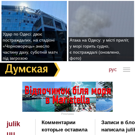
Удар по Одесі: двоє
постраждалих, на стадіоні
Атака на Одесу: у місті приліт,
«Чорноморець» знесло
у морі горить судно,
частину даху, суботній матч
є постраждалі (оновлено,
під загрозою
фото)
рус
Реклама
Комментарии
Записи в бло
julik
которые оставила
написала juli
uu