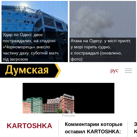
Удар по Одесі: двоє
постраждалих, на стадіоні
Атака на Одесу: у місті приліт,
«Чорноморець» знесло
у морі горить судно,
частину даху, суботній матч
є постраждалі (оновлено,
під загрозою
фото)
рус
Реклама
Комментарии которые
З
KARTOSHKA
оставил KARTOSHKA: