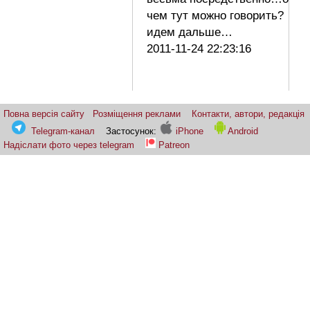
чем тут можно говорить?
идем дальше…
2011-11-24 22:23:16
Повна версія сайту
Розміщення реклами
Контакти, автори, редакція
Telegram-канал
Застосунок:
iPhone
Android
Надіслати фото через telegram
Patreon