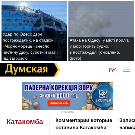
Удар по Одесі: двоє
постраждалих, на стадіоні
Атака на Одесу: у місті приліт,
«Чорноморець» знесло
у морі горить судно,
частину даху, суботній матч
є постраждалі (оновлено,
під загрозою
фото)
рус
Реклама
Комментарии которые
Запис
Катакомба
оставила Катакомба:
напис