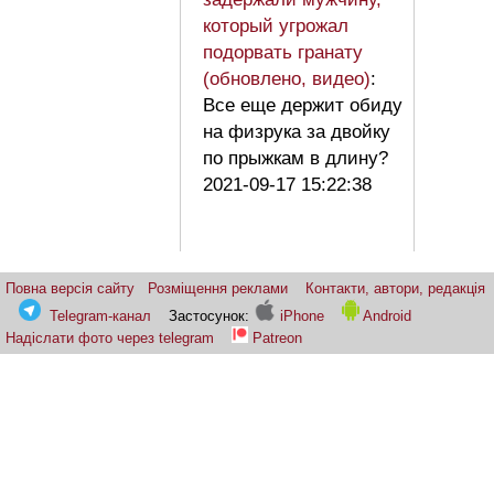
который угрожал
подорвать гранату
(обновлено, видео)
:
Все еще держит обиду
на физрука за двойку
по прыжкам в длину?
2021-09-17 15:22:38
Повна версія сайту
Розміщення реклами
Контакти, автори, редакція
Telegram-канал
Застосунок:
iPhone
Android
Надіслати фото через telegram
Patreon