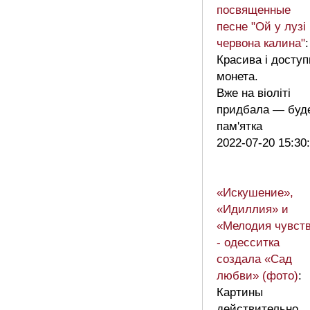
посвященные
песне "Ой у лузі
червона калина"
:
Красива і доступ
монета.
Вже на віоліті
придбала — буд
пам'ятка
2022-07-20 15:30
«Искушение»,
«Идиллия» и
«Мелодия чувст
- одесситка
создала «Сад
любви» (фото)
:
Картины
действительно