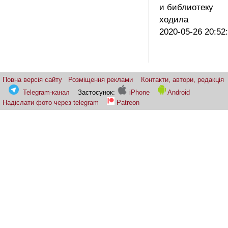
и библиотеку
ходила
2020-05-26 20:52
Повна версія сайту
Розміщення реклами
Контакти, автори, редакція
Telegram-канал
Застосунок:
iPhone
Android
Надіслати фото через telegram
Patreon