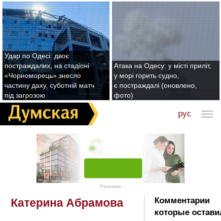
Удар по Одесі: двоє
постраждалих, на стадіоні
Атака на Одесу: у місті приліт,
«Чорноморець» знесло
у морі горить судно,
частину даху, суботній матч
є постраждалі (оновлено,
під загрозою
фото)
рус
Реклама
Комментарии
Катерина Абрамова
которые остави