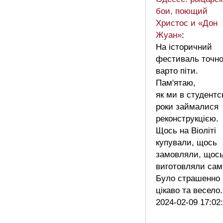
бои, поющий
Христос и «Дон
Жуан»
:
На історичний
фестиваль точн
варто піти.
Пам'ятаю,
як ми в студентс
роки займалися
реконструкцією.
Щось на Віоліті
купували, щось
замовляли, щос
виготовляли самі
Було страшенно
цікаво та весел
2024-02-09 17:02