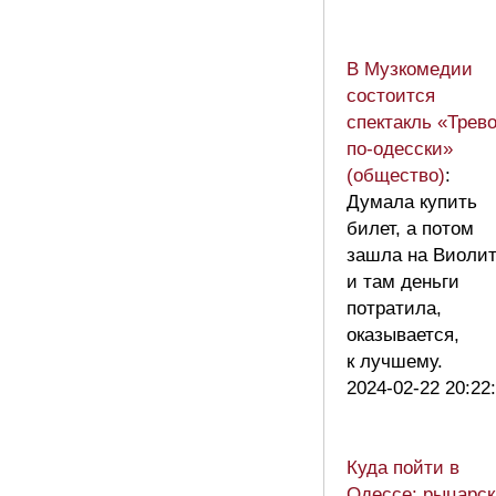
В Музкомедии
состоится
спектакль «Трево
по-одесски»
(общество)
:
Думала купить
билет, а потом
зашла на Виоли
и там деньги
потратила,
оказывается,
к лучшему.
2024-02-22 20:22
Куда пойти в
Одессе: рыцарск