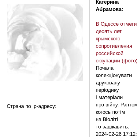
Катерина
Абрамова:
В Одессе отмет
десять лет
крымского
сопротивления
российской
оккупации (фото
Почала
колекціонувати
друковану
періодику
і матеріали
про війну. Рапто
Страна по ip-адресу:
когось потім
на Віоліті
то зацікавить.
2024-02-26 17:12