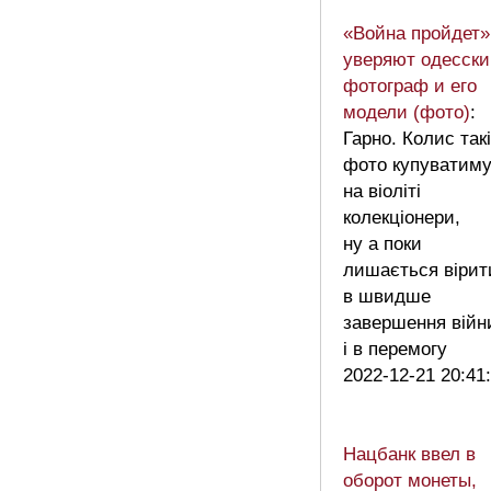
«Война пройдет»,
уверяют одесски
фотограф и его
модели (фото)
:
Гарно. Колис такі
фото купуватиму
на віоліті
колекціонери,
ну а поки
лишається вірит
в швидше
завершення війн
і в перемогу
2022-12-21 20:41
Нацбанк ввел в
оборот монеты,