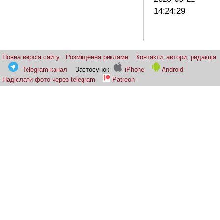
14:24:29
Повна версія сайту
Розміщення реклами
Контакти, автори, редакція
Telegram-канал
Застосунок:
iPhone
Android
Надіслати фото через telegram
Patreon