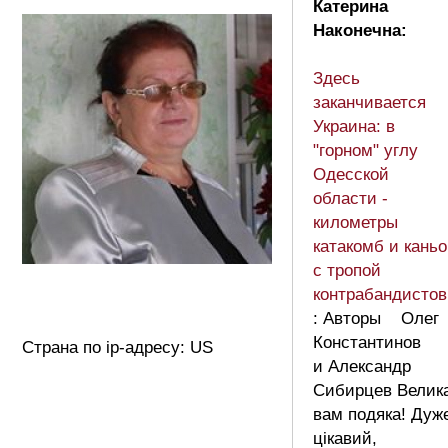
Катерина
Наконечна:
Здесь
заканчивается
Украина: в
"горном" углу
Одесской
области -
километры
катакомб и каньо
с тропой
контрабандистов
: Авторы Олег
Константинов
Страна по ip-адресу: US
и Александр
Сибирцев Велик
вам подяка! Дуж
цікавий,