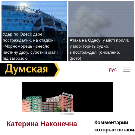
Удар по Одесі: двоє
постраждалих, на стадіоні
Атака на Одесу: у місті приліт,
«Чорноморець» знесло
у морі горить судно,
частину даху, суботній матч
є постраждалі (оновлено,
під загрозою
фото)
рус
Реклама
Комментарии
Катерина Наконечна
которые остави