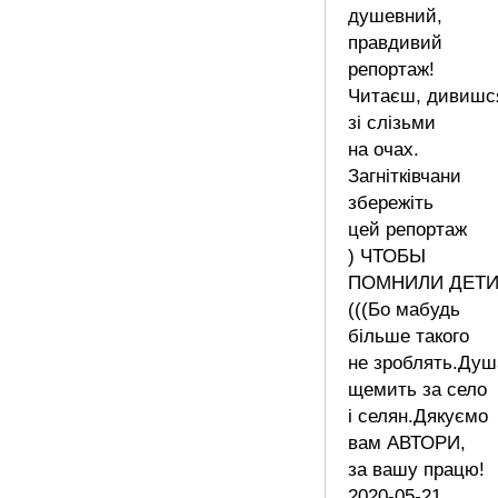
душевний,
правдивий
репортаж!
Читаєш, дивишс
зі слізьми
на очах.
Загнітківчани
збережіть
цей репортаж
) ЧТОБЫ
ПОМНИЛИ ДЕТИ
(((Бо мабудь
більше такого
не зроблять.Душ
щемить за село
і селян.Дякуємо
вам АВТОРИ,
за вашу працю!
2020-05-21