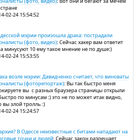
рналисты (фото, видео)
: Вот они и бегают за мечем
 стране
14-02-24 15:54:52
одесской мэрии произошла драка: пострадали
рналисты (фото, видео)
: Сейчас хакер вам ответит
на минусуют 10 ему такое мнение не по душе:)
14-02-24 15:53:55
ака возле мэрии: Давидченко считает, что виноваты
рналисты (фоторепортаж)
: Вы так быстро меня
окируете вы с разных браузера страницы открыли
быстро по минусам :) это не по может итак видно,
о вы злой тролль :)
14-02-24 15:24:57
архия? В Одессе неизвестные с битами нападают на
рговые точки и людей
: Сейчас закон разрешает