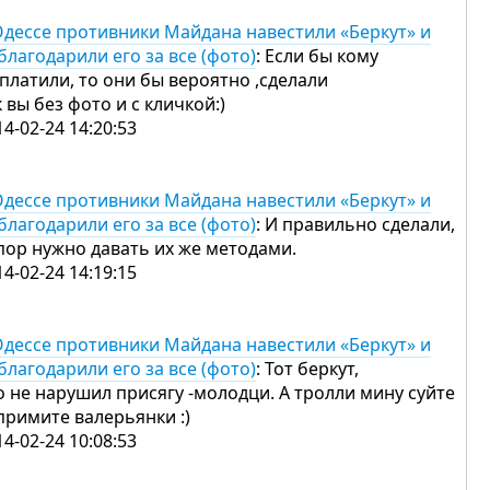
Одессе противники Майдана навестили «Беркут» и
благодарили его за все (фото)
: Если бы кому
 платили, то они бы вероятно ,сделали
к вы без фото и с кличкой:)
14-02-24 14:20:53
Одессе противники Майдана навестили «Беркут» и
благодарили его за все (фото)
: И правильно сделали,
пор нужно давать их же методами.
14-02-24 14:19:15
Одессе противники Майдана навестили «Беркут» и
благодарили его за все (фото)
: Тот беркут,
о не нарушил присягу -молодци. А тролли мину суйте
примите валерьянки :)
14-02-24 10:08:53