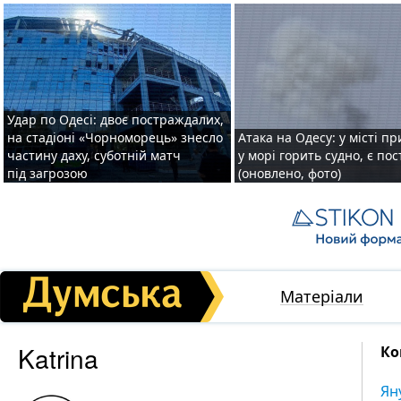
Удар по Одесі: двоє постраждалих,
на стадіоні «Чорноморець» знесло
Атака на Одесу: у місті пр
частину даху, суботній матч
у морі горить судно, є по
під загрозою
(оновлено, фото)
Матеріали
Katrina
Ко
Ян