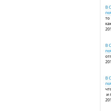
В 
по
то
ка
20
В 
по
от
20
В 
по
чт
и 
20