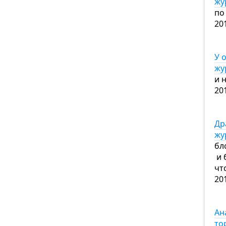
жу
по
20
У 
жу
и 
20
Др
жу
бл
и 
чт
20
Ан
то