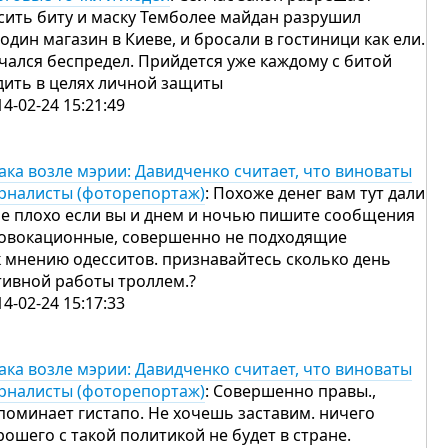
сить биту и маску Темболее майдан разрушил
 один магазин в Киеве, и бросали в гостиници как ели.
чался беспредел. Прийдется уже каждому с битой
дить в целях личной защиты
14-02-24 15:21:49
ака возле мэрии: Давидченко считает, что виноваты
рналисты (фоторепортаж)
: Похоже денег вам тут дали
не плохо если вы и днем и ночью пишите сообщения
овокационные, совершенно не подходящие
к мнению одесситов. признавайтесь сколько день
тивной работы троллем.?
14-02-24 15:17:33
ака возле мэрии: Давидченко считает, что виноваты
рналисты (фоторепортаж)
: Совершенно правы.,
поминает гистапо. Не хочешь заставим. ничего
рошего с такой политикой не будет в стране.