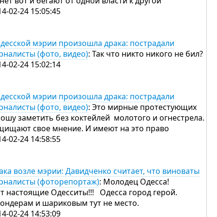
нет вот и бегают от одной власти к другой
14-02-24 15:05:45
одесской мэрии произошла драка: пострадали
рналисты (фото, видео)
: Так что никто никого не бил?
14-02-24 15:02:14
одесской мэрии произошла драка: пострадали
рналисты (фото, видео)
: Это мирные протестующих
ошу заметить без коктейлей молотого и огнестрела.
щищают свое мнение. И имеют на это право
14-02-24 14:58:55
ака возле мэрии: Давидченко считает, что виноваты
рналисты (фоторепортаж)
: Молодец Одесса!
т настоящие Одесситы!!! Одесса город герой.
ондерам и шариковым тут не место.
14-02-24 14:53:09