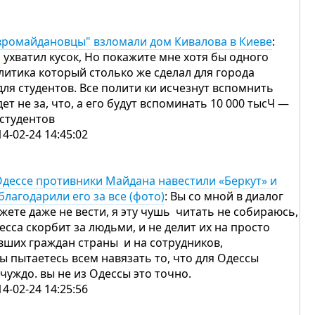
вромайдановцы" взломали дом Кивалова в Киеве
:
, ухватил кусок, Но покажите мне хотя бы одного
литика который столько же сделал для города
для студентов. Все полити ки исчезнут вспомнить
дет не за, что, а его будут вспоминать 10 000 тысЧ —
 студентов
14-02-24 14:45:02
Одессе противники Майдана навестили «Беркут» и
благодарили его за все (фото)
: Вы со мной в диалог
жете даже не вести, я эту чушь читать не собираюсь,
есса скорбит за людьми, и не делит их на просто
вших граждан страны и на сотрудников,
вы пытаетесь всем навязать то, что для Одессы
 чуждо. вы не из Одессы это точно.
14-02-24 14:25:56