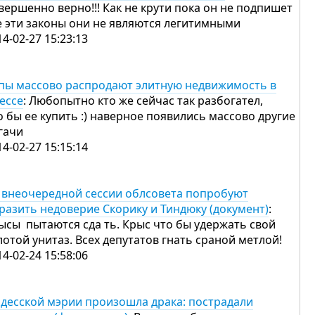
вершенно верно!!! Как не крути пока он не подпишет
е эти законы они не являются легитимными
14-02-27 15:23:13
пы массово распродают элитную недвижимость в
ессе
: Любопытно кто же сейчас так разбогател,
о бы ее купить :) наверное появились массово другие
гачи
14-02-27 15:15:14
 внеочередной сессии облсовета попробуют
разить недоверие Скорику и Тиндюку (документ)
:
ысы пытаются сда ть. Крыс что бы удержать свой
лотой унитаз. Всех депутатов гнать сраной метлой!
14-02-24 15:58:06
одесской мэрии произошла драка: пострадали