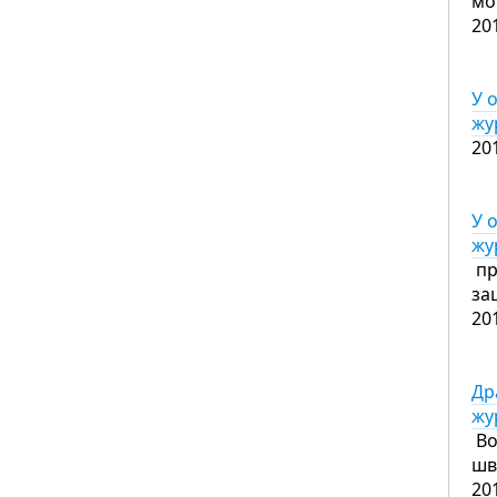
мо
20
У 
жу
20
У 
жу
пр
за
20
Др
жу
Во
шв
20