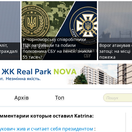
У Чорноморську співробітники
иліт,
ТЦК затримали та побили
Ворог атакував 
страждалі
полковника СБУ на пенсії: зникли
затоці: на місц
55 тисяч?
пожежа
Архів
Топ
мментарии которые оставил Katrina:
укович жив и считает себя президентом
: