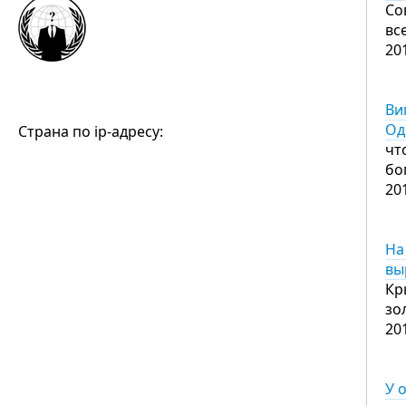
Со
вс
20
Ви
Од
Страна по ip-адресу:
чт
бо
20
На
вы
Кр
зо
20
У 