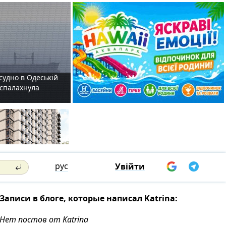
судно в Одеській
і спалахнула
рус
Увійти
Записи в блоге, которые написал Katrina:
Нет постов от Katrina