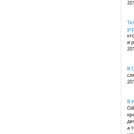
20
Те
уг
кт
и 
20
В 
сл
20
В 
Ой
кр
де
а 