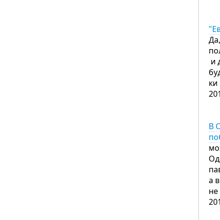
"Е
Да
по
и 
бу
ки
20
В 
по
мо
Од
па
а 
не
20