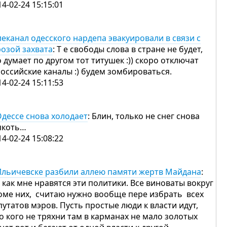
14-02-24 15:15:01
леканал одесского нардепа эвакуировали в связи с
розой захвата
: Т е свободы слова в стране не будет,
о думает по другом тот титушек :)) скоро отключат
российские каналы :) будем зомбироваться.
14-02-24 15:11:53
Одессе снова холодает
: Блин, только не снег снова
якоть…
14-02-24 15:08:22
Ильичевске разбили аллею памяти жертв Майдана
:
 как мне нравятся эти политики. Все виноваты вокруг
оме них, считаю нужно вообще пере избрать всех
путатов мэров. Пусть простые люди к власти идут,
то кого не тряхни там в карманах не мало золотых