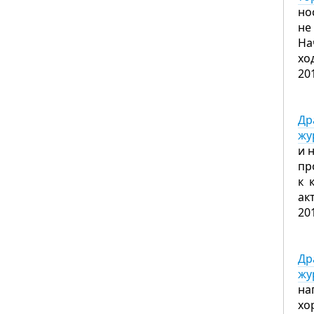
но
не
На
хо
20
Др
жу
и 
пр
к 
ак
20
Др
жу
на
хо