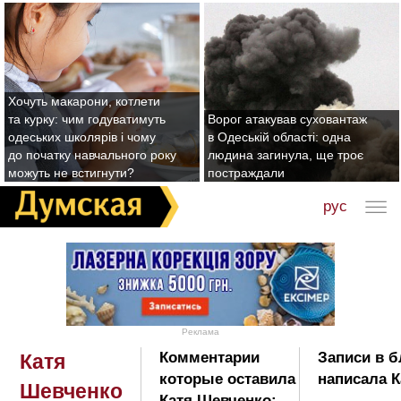
Хочуть макарони, котлети
та курку: чим годуватимуть
Ворог атакував суховантаж
одеських школярів і чому
в Одеській області: одна
до початку навчального року
людина загинула, ще троє
можуть не встигнути?
постраждали
рус
Реклама
Комментарии
Записи в б
Катя
которые оставила
написала К
Шевченко
Катя Шевченко: