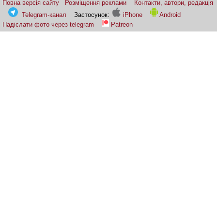
Повна версія сайту
Розміщення реклами
Контакти, автори, редакція
Telegram-канал
Застосунок:
iPhone
Android
Надіслати фото через telegram
Patreon