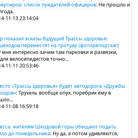
зертиров: список предателей-офицеров
: Не прошло и
лгода.
14-11-13 23:14:04
р показал эскизы будущей Трассы здоровья:
шеходов переместят на тротуар (фоторепортаж)
:
у мне интересно зачем там парковки и развязки,
 для велосипедистов точно…
14-11-11 20:53:46
есто «Трассы здоровья» будет автодорога «Дружбы
родов»
: Трухель вообще опух, поребрик ему в
шло…
14-11-08 16:59:18
есса: жителям Шкодовой горы обещают подать
пло до понедельника
: Ну да, а потом удивляются,