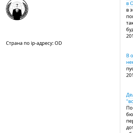
в 
в 
по
та
бу
20
Страна по ip-адресу: OD
В 
не
пу
20
Де
"в
По
бю
пе
до