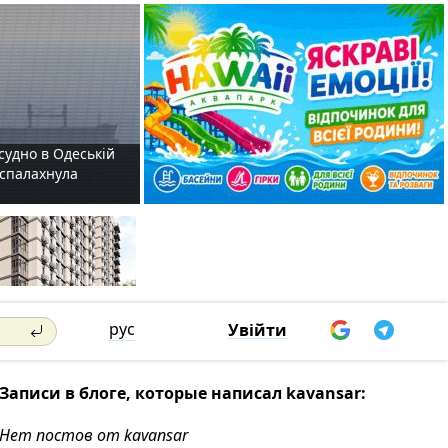
судно в Одеській
і спалахнула
рус
Увійти
Записи в блоге, которые написал kavansar:
Нет постов от kavansar