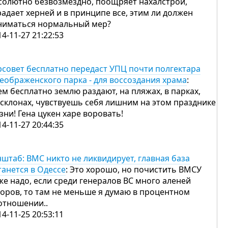
солютно безвозмездно, поощряет нахалстрои,
радает херней и в принципе все, этим ли должен
ниматься нормальный мер?
14-11-27 21:22:53
рсовет бесплатно передаст УПЦ почти полгектара
еображенского парка - для воссоздания храма
:
ем бесплатно землю раздают, на пляжах, в парках,
 склонах, чувствуешь себя лишним на этом празднике
зни! Гена цукен харе воровать!
14-11-27 20:44:35
нштаб: ВМС никто не ликвидирует, главная база
танется в Одессе
: Это хорошо, но почистить ВМСУ
же надо, если среди генералов ВС много аленей
воров, то там не меньше я думаю в процентном
отношении..
14-11-25 20:53:11