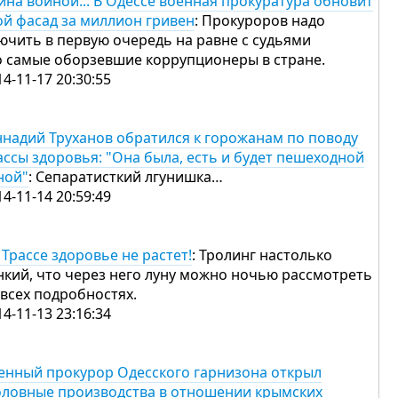
йна войной... В Одессе военная прокуратура обновит
ой фасад за миллион гривен
: Прокуроров надо
ючить в первую очередь на равне с судьями
о самые оборзевшие коррупционеры в стране.
14-11-17 20:30:55
ннадий Труханов обратился к горожанам по поводу
ассы здоровья: "Она была, есть и будет пешеходной
ной"
: Сепаратисткий лгунишка…
14-11-14 20:59:49
 Трассе здоровье не растет!
: Тролинг настолько
нкий, что через него луну можно ночью рассмотреть
 всех подробностях.
14-11-13 23:16:34
енный прокурор Одесского гарнизона открыл
оловные производства в отношении крымских