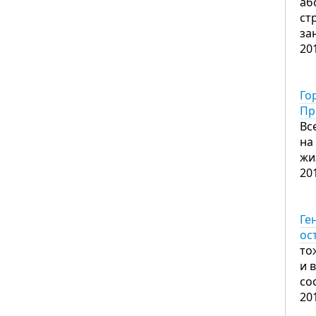
аб
ст
за
20
Го
Пр
Вс
на
жи
20
Ге
ос
то
и 
со
20