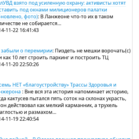
лУВД взято под усиленную охрану: активисты хотят
ставить под окнами милиционеров палатки
бновлено, фото)
: В Ланжеоне что-то их в таком
личестве не собирается…
14-11-22 16:41:43
 забыли о перемирии
: Пиздеть не мешки ворочать(с)
и как 10 лет строить паркинг и построить ТЦ
14-11-20 22:50:26
семь НЕТ «благоустройству» Трассы Здоровья и
нжерона
: Вне вся эта история напоминает историю,
гда кактусев пытался пять соток на склонах украсть,
 он действовал как мелкий карманник, а трухель
наглостью и размахом…
14-11-19 22:40:54