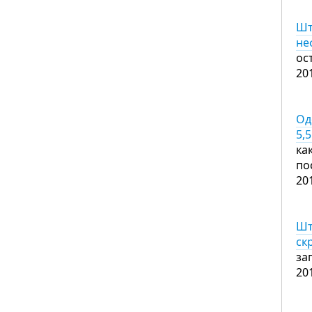
Шт
не
ос
20
Од
5,
ка
по
20
Шт
ск
за
20