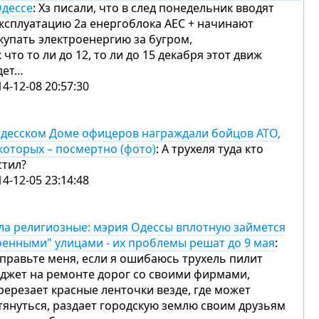
Одессе
: Хз писали, что в след понедельник вводят
эксплуатацию 2а енергоблока АЕС + начинают
купать электроенергию за бугром,
к что то ли до 12, то ли до 15 декабря этот движ
дет…
14-12-08 20:57:30
одесском Доме офицеров награждали бойцов АТО,
которых – посмертно (фото)
: А трухеля туда кто
стил?
14-12-05 23:14:48
ла религиозные: мэрия Одессы вплотную займется
оенными" улицами - их проблемы решат до 9 мая
:
правьте меня, если я ошибаюсь трухель пилит
джет на ремонте дорог со своими фирмами,
ререзает красные ленточки везде, где может
тянуться, раздает городскую землю своим друзьям