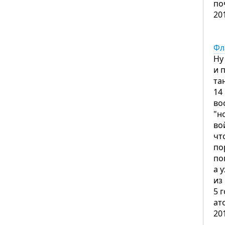
по
20
Фл
Ну
и 
та
14
во
"н
во
чт
по
по
а 
из
5 
ат
20