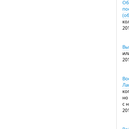
Об
по
(о
ко
20
Вы
ил
20
Во
Ла
ко
но
с 
20