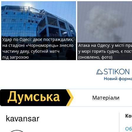
Удар по Одесі: двоє постраждалих,
на стадіоні «Чорноморець» знесло
Атака на Одесу: у місті пр
частину даху, суботній матч
у морі горить судно, є по
під загрозою
(оновлено, фото)
Матеріали
kavansar
Ко
Об