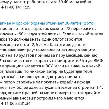
чему у нас потребность в газе 30-40 млрд кубов…
14-11-08 14:11:39
агман Морской охраны отмечает 30-летие (фото)
:
 про оплот это вы зря, так можно т72 перекрасить
получить т90 следуя этой логике. Если вы такой знаток
нков то должны знать один оплот строится
 месяцев и стоит 2, 5 ляма $, за эти же деньги
станавливают (и устанавливают активную защиту
ож") на 10 булатов причем за пару месяцев, сейчас
йна количество и скорость в приоритете. Что до ВМФ,
о впринципе касается и ВСУ "если не знаешь в какой
рт плывешь, то никакой ветер не будет для тебя
путным" сначало нужно доктрину принять,
уж потом строить или покупать корабли исходя
 нее, тем более даже зачуханый эсминец строится 1-1,
года, хотите с рашей на море померятся, так давайте
омный авианосец построим чего мелочится…
14-11-06 23:31:34