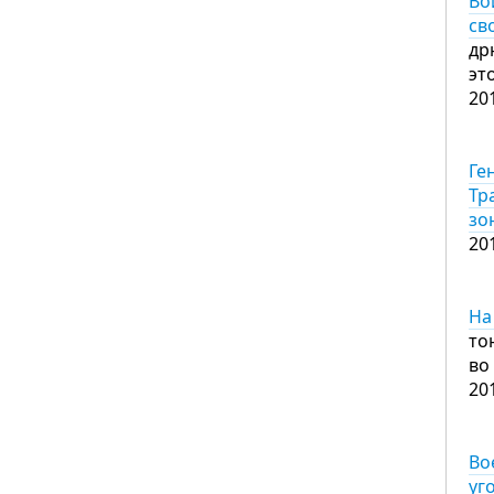
Во
св
др
эт
20
Ге
Тр
зо
20
На
то
во
20
Во
уг