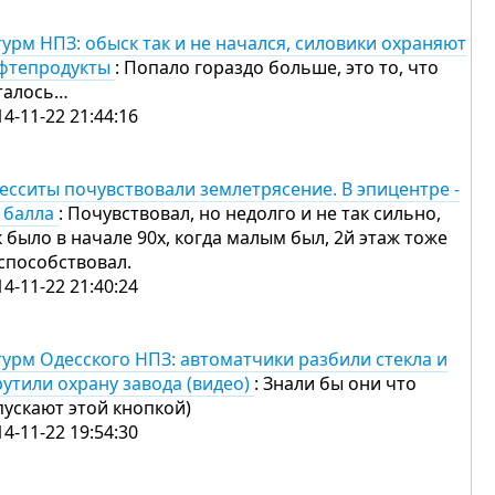
урм НПЗ: обыск так и не начался, силовики охраняют
фтепродукты
: Попало гораздо больше, это то, что
талось…
14-11-22 21:44:16
есситы почувствовали землетрясение. В эпицентре -
5 балла
: Почувствовал, но недолго и не так сильно,
к было в начале 90х, когда малым был, 2й этаж тоже
способствовал.
14-11-22 21:40:24
урм Одесского НПЗ: автоматчики разбили стекла и
рутили охрану завода (видео)
: Знали бы они что
пускают этой кнопкой)
14-11-22 19:54:30