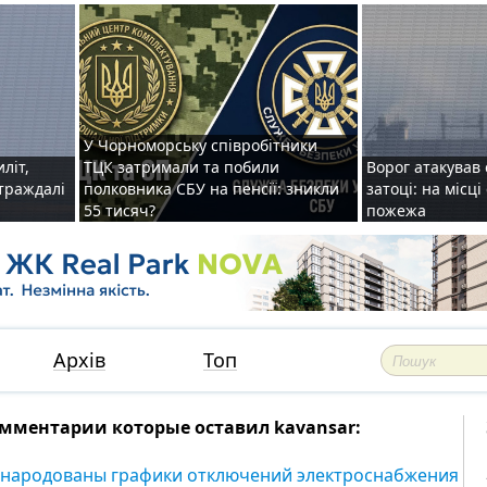
У Чорноморську співробітники
иліт,
ТЦК затримали та побили
Ворог атакував 
страждалі
полковника СБУ на пенсії: зникли
затоці: на місц
55 тисяч?
пожежа
Архів
Топ
мментарии которые оставил kavansar:
народованы графики отключений электроснабжения