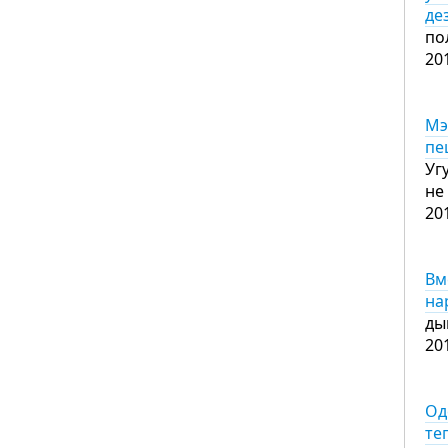
де
по
20
Мэ
пе
Уг
не
20
Вм
на
ды
20
Од
те