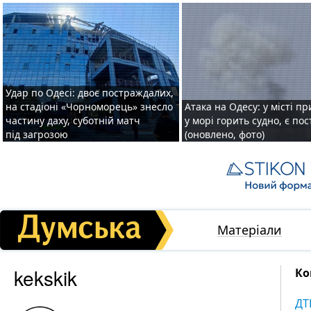
Удар по Одесі: двоє постраждалих,
на стадіоні «Чорноморець» знесло
Атака на Одесу: у місті пр
частину даху, суботній матч
у морі горить судно, є по
під загрозою
(оновлено, фото)
Матеріали
kekskik
Ко
ДТ