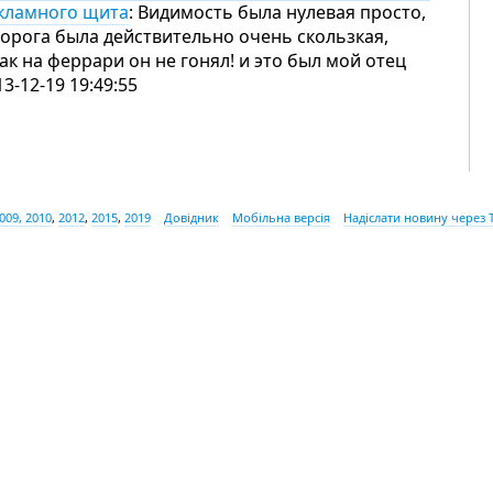
кламного щита
: Видимость была нулевая просто,
дорога была действительно очень скользкая,
как на феррари он не гонял! и это был мой отец
13-12-19 19:49:55
009, 2010
,
2012
,
2015
,
2019
Довідник
Мобільна версія
Надіслати новину через 