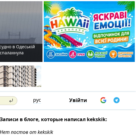
судно в Одеській
і спалахнула
рус
Увійти
Записи в блоге, которые написал kekskik:
Нет постов от kekskik