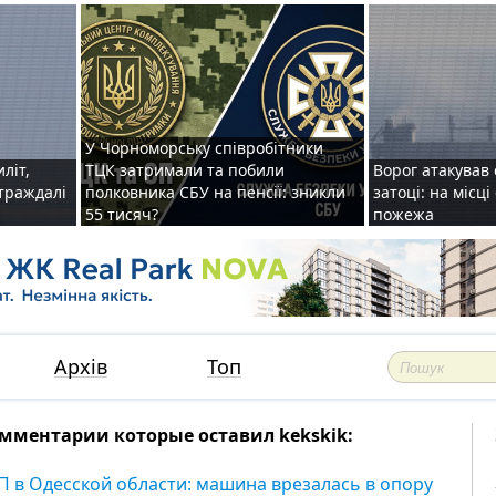
У Чорноморську співробітники
иліт,
ТЦК затримали та побили
Ворог атакував 
страждалі
полковника СБУ на пенсії: зникли
затоці: на місц
55 тисяч?
пожежа
Архів
Топ
мментарии которые оставил kekskik:
П в Одесской области: машина врезалась в опору