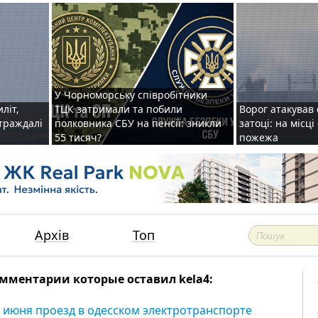
У Чорноморську співробітники
иліт,
ТЦК затримали та побили
Ворог атакував 
страждалі
полковника СБУ на пенсії: зникли
затоці: на місц
55 тисяч?
пожежа
Архів
Топ
мментарии которые оставил kela4:
1 июня проезд в одесском электротранспорте