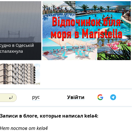
судно в Одеській
і спалахнула
рус
Увійти
Записи в блоге, которые написал kela4:
Нет постов от kela4