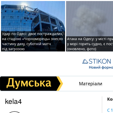
Удар по Одесі: двоє постраждалих,
на стадіоні «Чорноморець» знесло
Атака на Одесу: у місті пр
частину даху, суботній матч
у морі горить судно, є по
під загрозою
(оновлено, фото)
Матеріали
kela4
Ко
С 