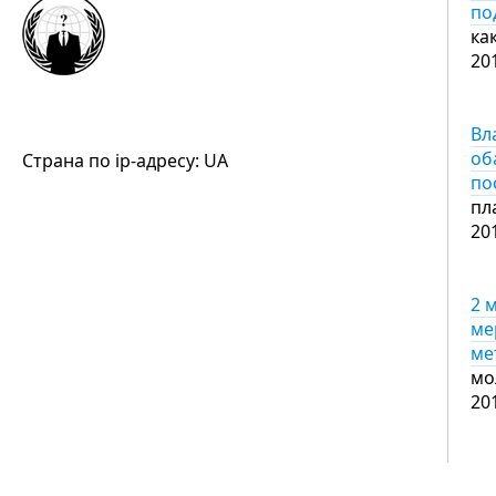
по
ка
20
Вл
об
Страна по ip-адресу: UA
по
пл
20
2 
ме
ме
мо
20