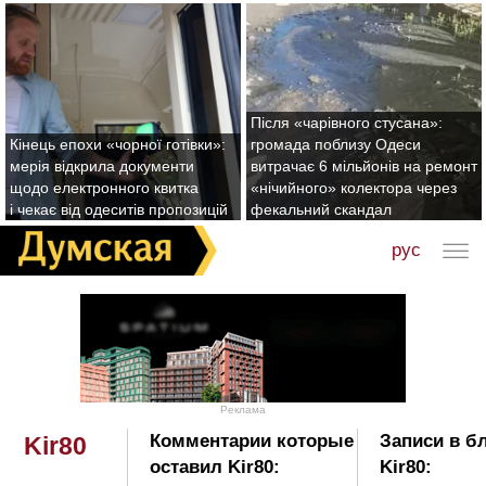
Після «чарівного стусана»:
Кінець епохи «чорної готівки»:
громада поблизу Одеси
мерія відкрила документи
витрачає 6 мільйонів на ремонт
щодо електронного квитка
«нічийного» колектора через
і чекає від одеситів пропозицій
фекальний скандал
рус
Реклама
Комментарии которые
Записи в б
Kir80
оставил Kir80:
Kir80: