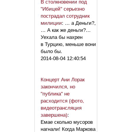
В столкновении под
"Ибицей" серьезно
пострадал сотрудник
милиции
: … а Деньги?,
… А как же деньги?…
Уехала бы нахрен
в Турцию, меньше вони
было бы.
2014-08-04 12:40:54
Концерт Ани Лорак
закончился, но
"публика" не
расходится (фото,
видеотрансляция
завершена)
:
Емае сколько мусоров
нагнали! Когда Маркова