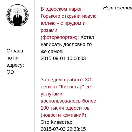
Нет постов
В одесском парке
Горького открыли новую
аллею - с прудом и
розами
(фоторепортаж)
: Хотел
написать дословно то
Страна
же самое!
по ip-
2015-09-01 10:00:03
адресу:
OD
За неделю работы 3G-
сети от "Киевстар" ее
услугами
воспользовалось более
100 тысяч одесситов
(новости компаний)
:
Это Киевстар
2015-07-03 22:33:15