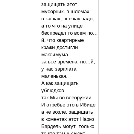
защищать этот
мусорник, в шлемах
в касках, все как надо,
а то что на улице
беспредел то всем по…
й, что квартирные
кражи достигли
максимума
за все времена, по…й,
у нас зарплата
маленькая.
А как защищать
ублюдков
так Мы во всеоружии.
И отребье это в Ибице
а не возле, защищать
в коментах этот Нарко
Бардель могут только
те кто там и сидит.