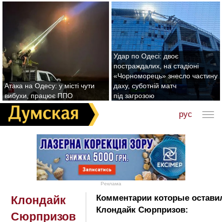
Удар по Одесі: двоє
постраждалих, на стадіоні
«Чорноморець» знесло частину
Атака на Одесу: у місті чути
даху, суботній матч
вибухи, працює ППО
під загрозою
рус
Реклама
Комментарии которые остави
Клондайк
Клондайк Сюрпризов:
Сюрпризов