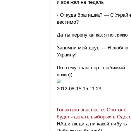
и все жал на педаль
- Откуда братишка? — С Украй
вестимо?
Да ты перепуган как я погляжю
Запомни мой друг, — Я люблю
Украину!
Поэтому транспорт любимый
вожю))
2012-08-15 15:11:23
Голактеко опасносте: Онотоле
будет «делать выборы» в Одес
НАши люди а ни какой нибуть
Дубенко на блюде))