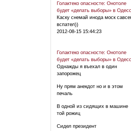
Голактеко опасносте: Онотоле
будет «делать выборы» в Одес
Каску снемай инода моск савс
вспател))
2012-08-15 15:44:23
Голактеко опасносте: Онотоле
будет «делать выборы» в Одес
Однажды я въехал в один
запорожец
Ну прям анекдот но и в этом
печаль
В одной из сидящих в машине
той рожиц
Сидел президент