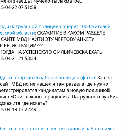
 меня знаешь? Чучело ты лахматое..
15-04-22 07:51:58
ряды патрульной полиции наберут 1000 жителей
есской области
: СКАЖИТИЕ В КАКОМ РАЗДЕЛЕ
 САЙТЕ МВД НАЙТИ ЭТУ ЧЕРТОВУ АНКЕТУ
Я РЕГИСТРАЦИИ???
КОГДА НА УСПЕНСКУЮ С ИЛЬИЧЕВСКА ЕХАТЬ
15-04-21 21:53:34
Одессе стартовал набор в полицию (фото)
: Зашел
 сайт МВД но не нашел я там раздела где нужно
регестрироватся кандидатам в новую полицию!!!
лько «Опис вакансії працівника Патрульної служби»…
дскажите где искать?
15-04-19 13:22:49
Одессе внедорожник снес кирпичный забор (видео,