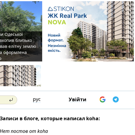
ви Одеської
захопив близько
овав елітну землю
на оформлена
р
рус
Увійти
Записи в блоге, которые написал koha:
Нет постов от koha