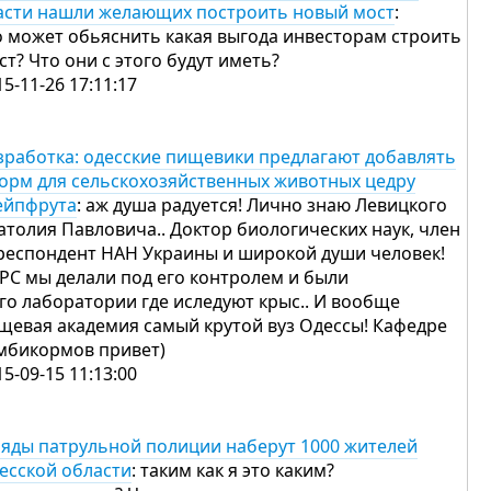
асти нашли желающих построить новый мост
:
о может обьяснить какая выгода инвесторам строить
ст? Что они с этого будут иметь?
15-11-26 17:11:17
зработка: одесские пищевики предлагают добавлять
корм для сельскохозяйственных животных цедру
ейпфрута
: аж душа радуется! Лично знаю Левицкого
атолия Павловича.. Доктор биологических наук, член
респондент НАН Украины и широкой души человек!
РС мы делали под его контролем и были
его лаборатории где иследуют крыс.. И вообще
щевая академия самый крутой вуз Одессы! Кафедре
мбикормов привет)
15-09-15 11:13:00
ряды патрульной полиции наберут 1000 жителей
есской области
: таким как я это каким?