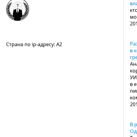
вл
кт
мо
20
Ра
Страна по ip-адресу: A2
в 
гр
Ан
ко
УИ
в 
пи
ко
20
В 
Од