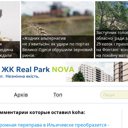
Заступник голо
«Жодних альтернатив
обласної ради 
аж
не з'явиться»: як удари по портах
25 соток і прих
 людина
Великої Одеси обрушили зерновий
на Фонтані: во
аждали
ринок
на покійну маті
Архів
Топ
мментарии которые оставил koha:
ромная переправа в Ильичевске преобразится -