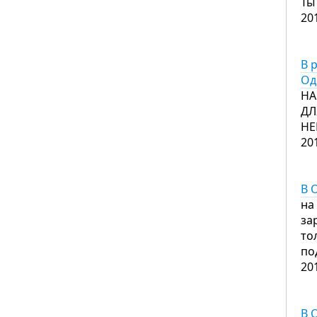
Ты
20
В 
Од
НА
ДЛ
НЕ
20
В 
на
за
то
по
20
В 