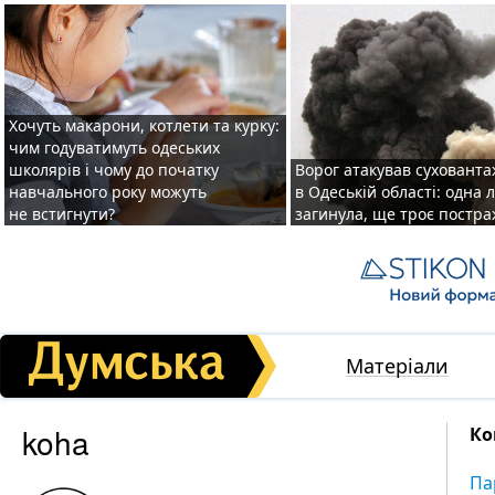
Хочуть макарони, котлети та курку:
чим годуватимуть одеських
школярів і чому до початку
Ворог атакував суховант
навчального року можуть
в Одеській області: одна
не встигнути?
загинула, ще троє постр
Матеріали
koha
Ко
Па